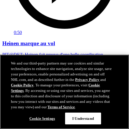
0:50
Heinen marque au vol
PIT@DET: Heinen fait preuve d'une belle coordination
We and our third-party partners may use cookies and similar
08 avr. 2023
technologies to enhance site navigation, analyze site usage, save
your preferences, enable personalized advertising on and off
NHL.com, and as described further in the
Privacy Policy
and
Cookie Policy
. To manage your preferences, visit
Cookie
Settings
. By accessing or using our sites and services, you agree
to this collection and disclosure of your information (including
how you interact with our sites and services and any videos that
you may view) and our
Terms of Service
.
Cookie Settings
I Understand