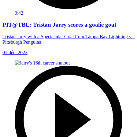
0:42
PIT@TBL: Tristan Jarry scores a goalie goal
Tristan Jarry with a Spectacular Goal from Tampa Bay Lightning vs.
Pittsburgh Penguins
01 déc. 2023