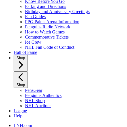
Know Before You Go
Parking and Directions
Birthday and Anniversary Greetings
Fan Guides
PPG Paints Arena Information
Penguins Radio Network
How to Watch Games
Commemorative Tickets
Ice Crew
NHL Fan Code of Conduct
Hall of Fame
Shop
Shop
PensGear
Penguins Authentics
NHL Shop
NHL Auctions
League
Help
LNH.com