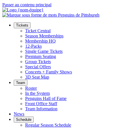
Passer au contenu principal
Tickets
Ticket Central
Season Memberships
Membership HQ
12-Packs
Single Game Tickets
Premium Seating
Group Tickets
Special Offers
Concerts + Family Shows
3D Seat Map
Team
Roster
In the System
Penguins Hall of Fame
Front Office Staff
Team Information
News
Schedule
Regular Season Schedule