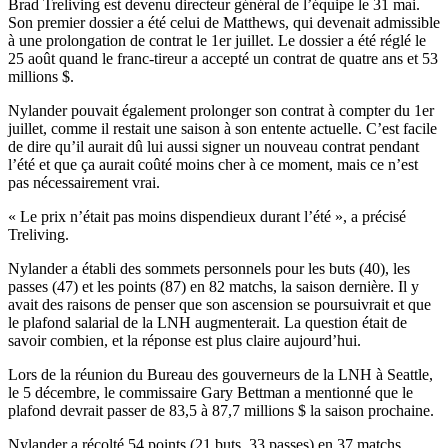
Brad Treliving est devenu directeur général de l’équipe le 31 mai.
Son premier dossier a été celui de Matthews, qui devenait admissible
à une prolongation de contrat le 1er juillet. Le dossier a été réglé le
25 août quand le franc-tireur a accepté un contrat de quatre ans et 53
millions $.
Nylander pouvait également prolonger son contrat à compter du 1er
juillet, comme il restait une saison à son entente actuelle. C’est facile
de dire qu’il aurait dû lui aussi signer un nouveau contrat pendant
l’été et que ça aurait coûté moins cher à ce moment, mais ce n’est
pas nécessairement vrai.
« Le prix n’était pas moins dispendieux durant l’été », a précisé
Treliving.
Nylander a établi des sommets personnels pour les buts (40), les
passes (47) et les points (87) en 82 matchs, la saison dernière. Il y
avait des raisons de penser que son ascension se poursuivrait et que
le plafond salarial de la LNH augmenterait. La question était de
savoir combien, et la réponse est plus claire aujourd’hui.
Lors de la réunion du Bureau des gouverneurs de la LNH à Seattle,
le 5 décembre, le commissaire Gary Bettman a mentionné que le
plafond devrait passer de 83,5 à 87,7 millions $ la saison prochaine.
Nylander a récolté 54 points (21 buts, 33 passes) en 37 matchs