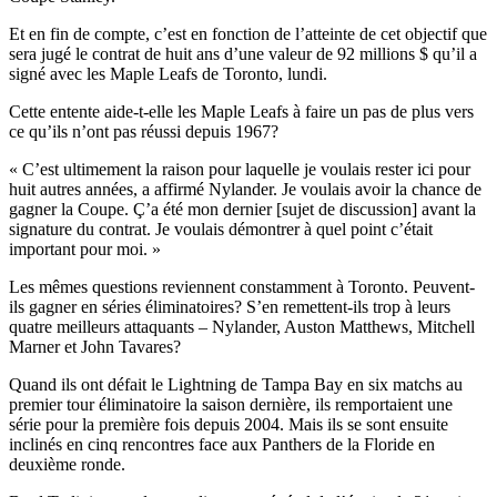
Et en fin de compte, c’est en fonction de l’atteinte de cet objectif que
sera jugé le contrat de huit ans d’une valeur de 92 millions $ qu’il a
signé avec les Maple Leafs de Toronto, lundi.
Cette entente aide-t-elle les Maple Leafs à faire un pas de plus vers
ce qu’ils n’ont pas réussi depuis 1967?
« C’est ultimement la raison pour laquelle je voulais rester ici pour
huit autres années, a affirmé Nylander. Je voulais avoir la chance de
gagner la Coupe. Ç’a été mon dernier [sujet de discussion] avant la
signature du contrat. Je voulais démontrer à quel point c’était
important pour moi. »
Les mêmes questions reviennent constamment à Toronto. Peuvent-
ils gagner en séries éliminatoires? S’en remettent-ils trop à leurs
quatre meilleurs attaquants – Nylander, Auston Matthews, Mitchell
Marner et John Tavares?
Quand ils ont défait le Lightning de Tampa Bay en six matchs au
premier tour éliminatoire la saison dernière, ils remportaient une
série pour la première fois depuis 2004. Mais ils se sont ensuite
inclinés en cinq rencontres face aux Panthers de la Floride en
deuxième ronde.