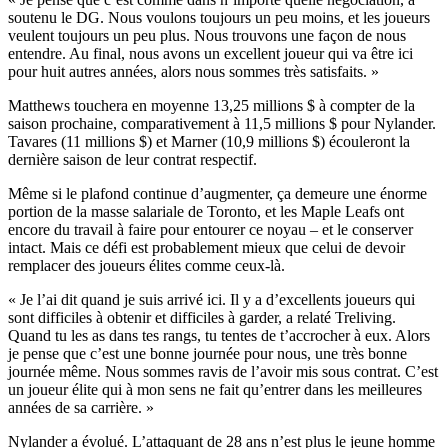
soutenu le DG. Nous voulons toujours un peu moins, et les joueurs
veulent toujours un peu plus. Nous trouvons une façon de nous
entendre. Au final, nous avons un excellent joueur qui va être ici
pour huit autres années, alors nous sommes très satisfaits. »
Matthews touchera en moyenne 13,25 millions $ à compter de la
saison prochaine, comparativement à 11,5 millions $ pour Nylander.
Tavares (11 millions $) et Marner (10,9 millions $) écouleront la
dernière saison de leur contrat respectif.
Même si le plafond continue d’augmenter, ça demeure une énorme
portion de la masse salariale de Toronto, et les Maple Leafs ont
encore du travail à faire pour entourer ce noyau – et le conserver
intact. Mais ce défi est probablement mieux que celui de devoir
remplacer des joueurs élites comme ceux-là.
« Je l’ai dit quand je suis arrivé ici. Il y a d’excellents joueurs qui
sont difficiles à obtenir et difficiles à garder, a relaté Treliving.
Quand tu les as dans tes rangs, tu tentes de t’accrocher à eux. Alors
je pense que c’est une bonne journée pour nous, une très bonne
journée même. Nous sommes ravis de l’avoir mis sous contrat. C’est
un joueur élite qui à mon sens ne fait qu’entrer dans les meilleures
années de sa carrière. »
Nylander a évolué. L’attaquant de 28 ans n’est plus le jeune homme