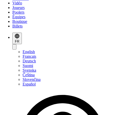
Vidéo
Joueurs
Poolers
Équipes
Boutique
Billets
FR
English
Français
Deutsch
Suomi
Svenska
Čeština
Slovenčina
Español