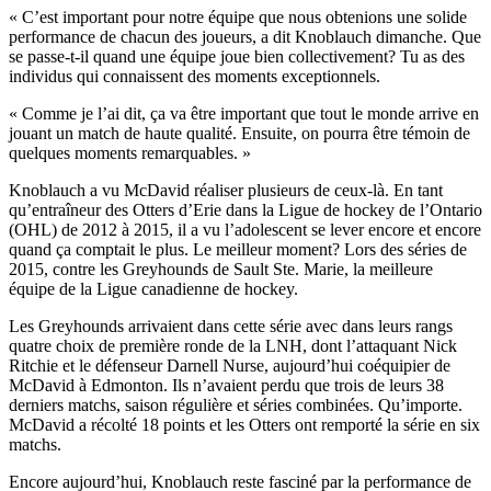
« C’est important pour notre équipe que nous obtenions une solide
performance de chacun des joueurs, a dit Knoblauch dimanche. Que
se passe-t-il quand une équipe joue bien collectivement? Tu as des
individus qui connaissent des moments exceptionnels.
« Comme je l’ai dit, ça va être important que tout le monde arrive en
jouant un match de haute qualité. Ensuite, on pourra être témoin de
quelques moments remarquables. »
Knoblauch a vu McDavid réaliser plusieurs de ceux-là. En tant
qu’entraîneur des Otters d’Erie dans la Ligue de hockey de l’Ontario
(OHL) de 2012 à 2015, il a vu l’adolescent se lever encore et encore
quand ça comptait le plus. Le meilleur moment? Lors des séries de
2015, contre les Greyhounds de Sault Ste. Marie, la meilleure
équipe de la Ligue canadienne de hockey.
Les Greyhounds arrivaient dans cette série avec dans leurs rangs
quatre choix de première ronde de la LNH, dont l’attaquant Nick
Ritchie et le défenseur Darnell Nurse, aujourd’hui coéquipier de
McDavid à Edmonton. Ils n’avaient perdu que trois de leurs 38
derniers matchs, saison régulière et séries combinées. Qu’importe.
McDavid a récolté 18 points et les Otters ont remporté la série en six
matchs.
Encore aujourd’hui, Knoblauch reste fasciné par la performance de