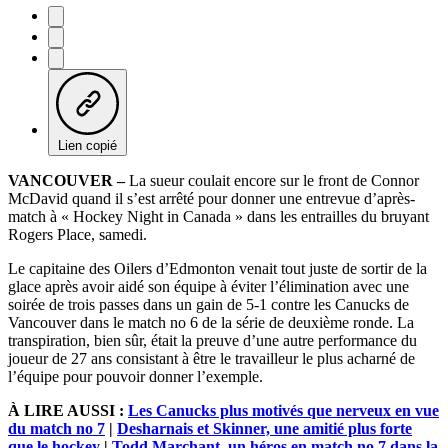
Lien copié
VANCOUVER –
La sueur coulait encore sur le front de Connor
McDavid quand il s’est arrêté pour donner une entrevue d’après-
match à « Hockey Night in Canada » dans les entrailles du bruyant
Rogers Place, samedi.
Le capitaine des Oilers d’Edmonton venait tout juste de sortir de la
glace après avoir aidé son équipe à éviter l’élimination avec une
soirée de trois passes dans un gain de 5-1 contre les Canucks de
Vancouver dans le match no 6 de la série de deuxième ronde. La
transpiration, bien sûr, était la preuve d’une autre performance du
joueur de 27 ans consistant à être le travailleur le plus acharné de
l’équipe pour pouvoir donner l’exemple.
À LIRE AUSSI :
Les Canucks plus motivés que nerveux en vue
du match no 7
|
Desharnais et Skinner, une amitié plus forte
que le hockey
|
Todd Marchant, un héros en match no 7 dans la