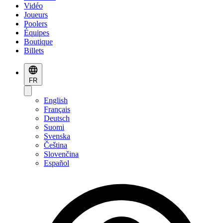
Vidéo
Joueurs
Poolers
Équipes
Boutique
Billets
FR
English
Français
Deutsch
Suomi
Svenska
Čeština
Slovenčina
Español