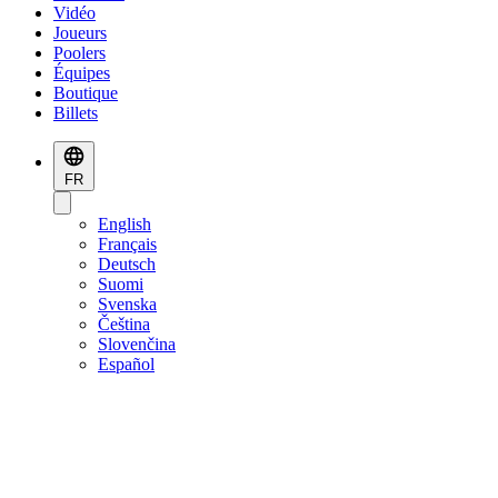
Vidéo
Joueurs
Poolers
Équipes
Boutique
Billets
FR
English
Français
Deutsch
Suomi
Svenska
Čeština
Slovenčina
Español