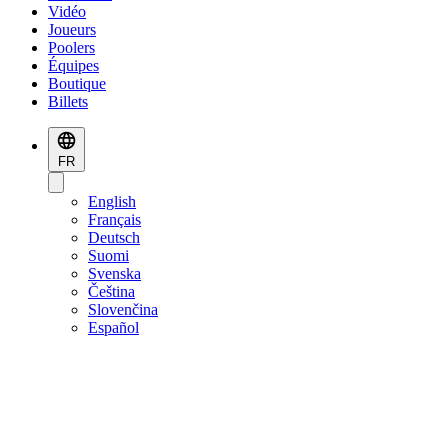
Vidéo
Joueurs
Poolers
Équipes
Boutique
Billets
FR
English
Français
Deutsch
Suomi
Svenska
Čeština
Slovenčina
Español