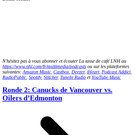
N'hésitez pas à vous abonner et écouter La tasse de café LNH au
https://www.nhl.com/fr/multimedia/podcasts
ou sur les plateformes
suivantes:
Amazon Music
,
Castbox
,
Deezer
,
iHeart
,
Podcast Addict
,
RadioPublic
,
Spotify
,
Stitcher
,
TuneIn Radio
et
YouTube Music
Ronde 2: Canucks de Vancouver vs.
Oilers d’Edmonton