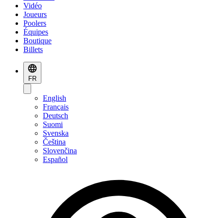
Vidéo
Joueurs
Poolers
Équipes
Boutique
Billets
FR
English
Français
Deutsch
Suomi
Svenska
Čeština
Slovenčina
Español