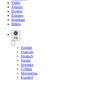
Vidéo
Joueurs
Poolers
Équipes
Boutique
Billets
FR
English
Français
Deutsch
Suomi
Svenska
Čeština
Slovenčina
Español