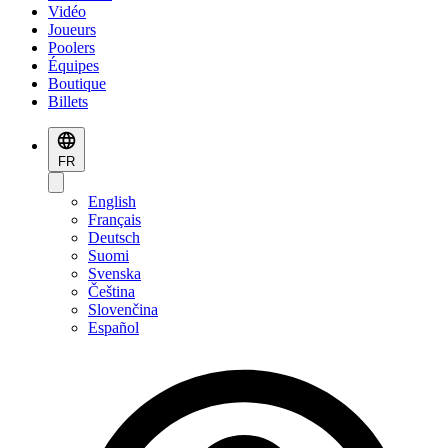
Vidéo
Joueurs
Poolers
Équipes
Boutique
Billets
FR
English
Français
Deutsch
Suomi
Svenska
Čeština
Slovenčina
Español