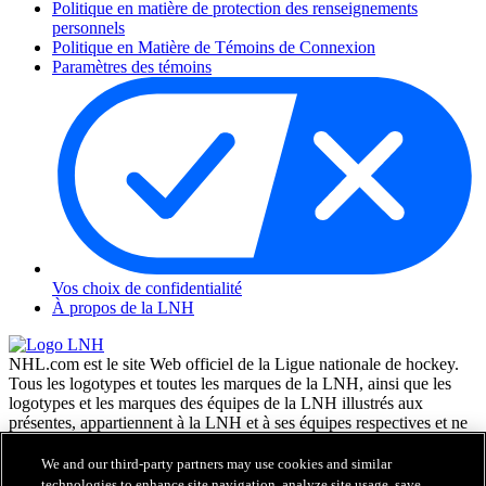
Politique en matière de protection des renseignements
personnels
Politique en Matière de Témoins de Connexion
Paramètres des témoins
Vos choix de confidentialité
À propos de la LNH
NHL.com est le site Web officiel de la Ligue nationale de hockey.
Tous les logotypes et toutes les marques de la LNH, ainsi que les
logotypes et les marques des équipes de la LNH illustrés aux
présentes, appartiennent à la LNH et à ses équipes respectives et ne
peuvent être reproduits sans le consentement préalable écrit de NHL
Enterprises, L.P. © LNH 2026. Tous droits réservés. Tous les
We and our third-party partners may use cookies and similar
chandails d'équipe de la LNH personnalisés avec les noms des
technologies to enhance site navigation, analyze site usage, save