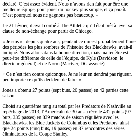
déclaré. C’est assez évident. Nous n’avons rien fait pour être une
meilleure équipe, pour jouer du hockey plus simple, et ça paraît.
C’est pourquoi nous ne gagnons pas beaucoup. »
Le 21 février, il avait confié à The Athletic qu’il était prêt à lever sa
clause de non-échange pour partir de Chicago.
« Je suis ici depuis quatre ans, pendant ce qui est probablement l’une
des périodes les plus sombres de l’histoire des Blackhawks, avait-il
indiqué. Nous allons dans la bonne direction, mais ma fenêtre est
peut-être différente de celle de l’équipe, de Kyle (Davidson, le
directeur général) et de Norm (Maciver, DG associé).
« Ce n’est rien contre quiconque. Je ne leur en tiendrai pas rigueur,
peu importe ce qu’ils décident de faire. »
Jones a obtenu 27 points (sept buts, 20 passes) en 42 parties cette
saison.
Choisi au quatrième rang au total par les Predators de Nashville au
repêchage de 2013, l’Américain de 30 ans a récolté 432 points (97
buts, 335 passes) en 839 matchs de saison régulière avec les
Blackhawks, les Blue Jackets de Columbus et les Predators, ainsi
que 24 points (cinq buts, 19 passes) en 37 rencontres des séries
éliminatoires de la Coupe Stanley.