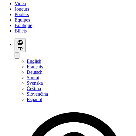
Vidéo
Joueurs
Poolers
Équipes
Boutique
Billets
FR
English
Français
Deutsch
Suomi
Svenska
Čeština
Slovenčina
Español