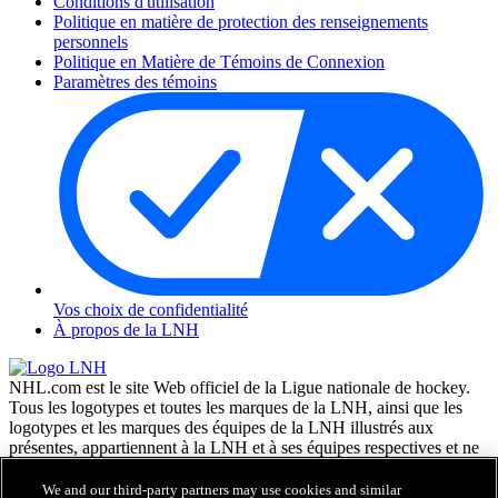
Conditions d'utilisation
Politique en matière de protection des renseignements
personnels
Politique en Matière de Témoins de Connexion
Paramètres des témoins
Vos choix de confidentialité
À propos de la LNH
NHL.com est le site Web officiel de la Ligue nationale de hockey.
Tous les logotypes et toutes les marques de la LNH, ainsi que les
logotypes et les marques des équipes de la LNH illustrés aux
présentes, appartiennent à la LNH et à ses équipes respectives et ne
peuvent être reproduits sans le consentement préalable écrit de NHL
Enterprises, L.P. © LNH 2026. Tous droits réservés. Tous les
We and our third-party partners may use cookies and similar