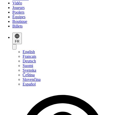
Vidéo
Joueurs
Poolers
Équipes
Boutique
Billets
FR
English
Français
Deutsch
Suomi
Svenska
Čeština
Slovenčina
Español