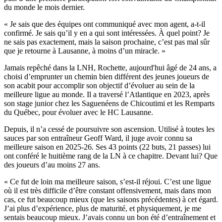
du monde le mois dernier.
« Je sais que des équipes ont communiqué avec mon agent, a-t-il
confirmé. Je sais qu’il y en a qui sont intéressées. À quel point? Je
ne sais pas exactement, mais la saison prochaine, c’est pas mal sûr
que je retourne à Lausanne, à moins d’un miracle. »
Jamais repêché dans la LNH, Rochette, aujourd'hui âgé de 24 ans, a
choisi d’emprunter un chemin bien différent des jeunes joueurs de
son acabit pour accomplir son objectif d’évoluer au sein de la
meilleure ligue au monde. Il a traversé l’Atlantique en 2023, après
son stage junior chez les Saguenéens de Chicoutimi et les Remparts
du Québec, pour évoluer avec le HC Lausanne.
Depuis, il n’a cessé de poursuivre son ascension. Utilisé à toutes les
sauces par son entraîneur Geoff Ward, il juge avoir connu sa
meilleure saison en 2025-26. Ses 43 points (22 buts, 21 passes) lui
ont conféré le huitième rang de la LN à ce chapitre. Devant lui? Que
des joueurs d’au moins 27 ans.
« Ce fut de loin ma meilleure saison, s’est-il réjoui. C’est une ligue
où il est très difficile d’être constant offensivement, mais dans mon
cas, ce fut beaucoup mieux (que les saisons précédentes) à cet égard.
J’ai plus d’expérience, plus de maturité, et physiquement, je me
sentais beaucoup mieux. J’avais connu un bon été d’entraînement et