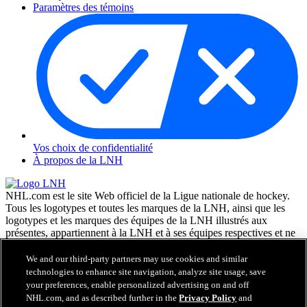
Paramètres des témoins
Vos choix de confidentialité
À propos de la LNH
NHL.com est le site Web officiel de la Ligue nationale de hockey.
Tous les logotypes et toutes les marques de la LNH, ainsi que les
logotypes et les marques des équipes de la LNH illustrés aux
présentes, appartiennent à la LNH et à ses équipes respectives et ne
peuvent être reproduits sans le consentement préalable écrit de NHL
Enterprises, L.P. © LNH 2026. Tous droits réservés. Tous les
We and our third-party partners may use cookies and similar
chandails d'équipe de la LNH personnalisés avec les noms des
technologies to enhance site navigation, analyze site usage, save
joueurs de la LNH et leurs numéros sont officiellement sous license
your preferences, enable personalized advertising on and off
de la LNH et de l'AJLNH. Le mot servant de marque Zamboni et la
NHL.com, and as described further in the
Privacy Policy
and
configuration de la surfaceuse Zamboni sont des marques de