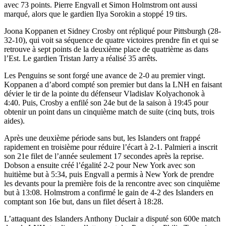
avec 73 points. Pierre Engvall et Simon Holmstrom ont aussi
marqué, alors que le gardien Ilya Sorokin a stoppé 19 tirs.
Joona Koppanen et Sidney Crosby ont répliqué pour Pittsburgh (28-
32-10), qui voit sa séquence de quatre victoires prendre fin et qui se
retrouve à sept points de la deuxième place de quatrième as dans
l’Est. Le gardien Tristan Jarry a réalisé 35 arrêts.
Les Penguins se sont forgé une avance de 2-0 au premier vingt.
Koppanen a d’abord compté son premier but dans la LNH en faisant
dévier le tir de la pointe du défenseur Vladislav Kolyachonok à
4:40. Puis, Crosby a enfilé son 24e but de la saison à 19:45 pour
obtenir un point dans un cinquième match de suite (cinq buts, trois
aides).
Après une deuxième période sans but, les Islanders ont frappé
rapidement en troisième pour réduire l’écart à 2-1. Palmieri a inscrit
son 21e filet de l’année seulement 17 secondes après la reprise.
Dobson a ensuite créé l’égalité 2-2 pour New York avec son
huitième but à 5:34, puis Engvall a permis à New York de prendre
les devants pour la première fois de la rencontre avec son cinquième
but à 13:08. Holmstrom a confirmé le gain de 4-2 des Islanders en
comptant son 16e but, dans un filet désert à 18:28.
L’attaquant des Islanders Anthony Duclair a disputé son 600e match