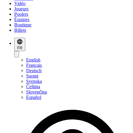
Vidéo
Joueurs
Poolers
Équipes
Boutique
Billets
FR
English
Français
Deutsch
Suomi
Svenska
Čeština
Slovenčina
Español