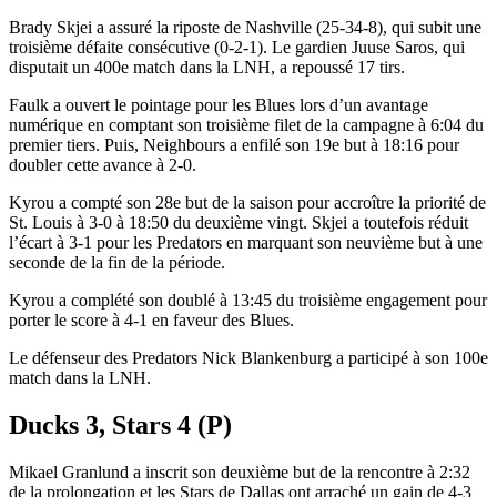
Brady Skjei a assuré la riposte de Nashville (25-34-8), qui subit une
troisième défaite consécutive (0-2-1). Le gardien Juuse Saros, qui
disputait un 400e match dans la LNH, a repoussé 17 tirs.
Faulk a ouvert le pointage pour les Blues lors d’un avantage
numérique en comptant son troisième filet de la campagne à 6:04 du
premier tiers. Puis, Neighbours a enfilé son 19e but à 18:16 pour
doubler cette avance à 2-0.
Kyrou a compté son 28e but de la saison pour accroître la priorité de
St. Louis à 3-0 à 18:50 du deuxième vingt. Skjei a toutefois réduit
l’écart à 3-1 pour les Predators en marquant son neuvième but à une
seconde de la fin de la période.
Kyrou a complété son doublé à 13:45 du troisième engagement pour
porter le score à 4-1 en faveur des Blues.
Le défenseur des Predators Nick Blankenburg a participé à son 100e
match dans la LNH.
Ducks 3, Stars 4 (P)
Mikael Granlund a inscrit son deuxième but de la rencontre à 2:32
de la prolongation et les Stars de Dallas ont arraché un gain de 4-3