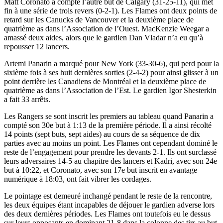
Matt Coronato a compté l’autre but de Calgary (31-25-11), qui met
fin à une série de trois revers (0-2-1). Les Flames ont deux points de
retard sur les Canucks de Vancouver et la deuxième place de
quatrième as dans l’Association de l’Ouest. MacKenzie Weegar a
amassé deux aides, alors que le gardien Dan Vladar n’a eu qu’à
repousser 12 lancers.
Artemi Panarin a marqué pour New York (33-30-6), qui perd pour la
sixième fois à ses huit dernières sorties (2-4-2) pour ainsi glisser à un
point derrière les Canadiens de Montréal et la deuxième place de
quatrième as dans l’Association de l’Est. Le gardien Igor Shesterkin
a fait 33 arrêts.
Les Rangers se sont inscrit les premiers au tableau quand Panarin a
compté son 30e but à 1:13 de la première période. Il a ainsi récolté
14 points (sept buts, sept aides) au cours de sa séquence de dix
parties avec au moins un point. Les Flames ont cependant dominé le
reste de l’engagement pour prendre les devants 2-1. Ils ont surclassé
leurs adversaires 14-5 au chapitre des lancers et Kadri, avec son 24e
but à 10:22, et Coronato, avec son 17e but inscrit en avantage
numérique à 18:03, ont fait vibrer les cordages.
Le pointage est demeuré inchangé pendant le reste de la rencontre,
les deux équipes étant incapables de déjouer le gardien adverse lors
des deux dernières périodes. Les Flames ont toutefois eu le dessus
sur leurs opposants en dominant 21-8 dans la colonne des tirs au but