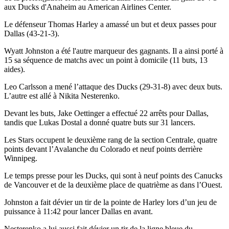
aux Ducks d'Anaheim au American Airlines Center.
Le défenseur Thomas Harley a amassé un but et deux passes pour
Dallas (43-21-3).
Wyatt Johnston a été l'autre marqueur des gagnants. Il a ainsi porté à
15 sa séquence de matchs avec un point à domicile (11 buts, 13
aides).
Leo Carlsson a mené l’attaque des Ducks (29-31-8) avec deux buts.
L’autre est allé à Nikita Nesterenko.
Devant les buts, Jake Oettinger a effectué 22 arrêts pour Dallas,
tandis que Lukas Dostal a donné quatre buts sur 31 lancers.
Les Stars occupent le deuxième rang de la section Centrale, quatre
points devant l’Avalanche du Colorado et neuf points derrière
Winnipeg.
Le temps presse pour les Ducks, qui sont à neuf points des Canucks
de Vancouver et de la deuxième place de quatrième as dans l’Ouest.
Johnston a fait dévier un tir de la pointe de Harley lors d’un jeu de
puissance à 11:42 pour lancer Dallas en avant.
Nesterenko a lui aussi fait dévier un tir de la ligne bleue du