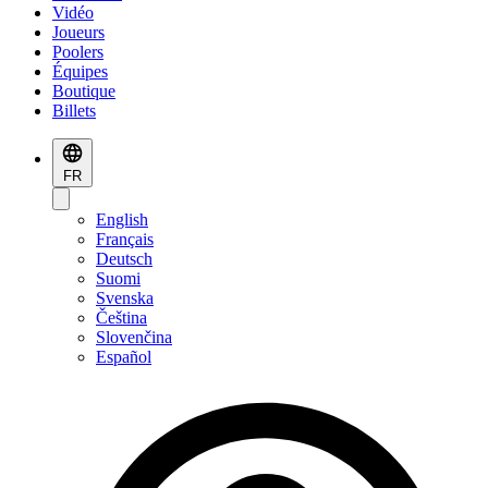
Vidéo
Joueurs
Poolers
Équipes
Boutique
Billets
FR
English
Français
Deutsch
Suomi
Svenska
Čeština
Slovenčina
Español