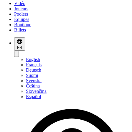
Vidéo
Joueurs
Poolers
Équipes
Boutique
Billets
FR
English
Français
Deutsch
Suomi
Svenska
Čeština
Slovenčina
Español