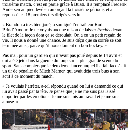
troisième match, c’est en partie grâce à Bussi. Il a remplacé Frederik
Andersen au pied levé en amorçant la troisième période, et a
repoussé les 18 premiers tirs dirigés vers lui.
« Brandon a très bien joué, a souligné l’entraîneur Rod
Brind’Amour. Je ne voyais aucune raison de laisser
Freddy
devant
le filet de la façon dont ça se déroulait. On a eu un petit regain de
vie. Il nous a donné une chance. Je suis déçu que sa soirée se soit
terminée ainsi, parce qu’il nous donnait du bon hockey. »
Pas mal, pour un gardien qui n’avait pas joué depuis le 14 avril et
qui a été jeté dans la gueule du loup sur la plus grande scène du
sport. Sans compter que le deuxième lancer auquel il a fait face était
un tir de pénalité de Mitch Marner, qui avait déjà trois buts à son
actif à ce moment du match.
« Je voulais l’arrêter, a-t-il répondu quand on lui a demandé ce qui
lui avait passé par la tête. Je pense que je ne me suis pas laissé
emporter par les émotions. Je me suis mis au travail et je me suis
amusé. »