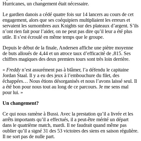
Hurricanes, un changement était nécessaire.
Le gardien danois a cédé quatre fois sur 14 lancers au cours de cet
engagement, alors que ses coéquipiers multipliaient les erreurs et
servaient les surnombres aux Knights sur des plateaux d’argent. S’ils
n’ont rien fait pour l’aider, on ne peut pas dire qu’il leur a été plus
utile. Il s’est écroulé en même temps que le groupe.
Depuis le début de la finale, Andersen affiche une piètre moyenne
de buts alloués de 4,44 et un atroce taux d’efficacité de ,815. Ses
chiffres magiques des deux premiers tours sont très loin derrière.
«
Freddy
n’est assurément pas à blâmer, l’a défendu le capitaine
Jordan Staal. Il y a eu des jeux à l’embouchure du filet, des
échappées… Nous étions désorganisés et nous l’avons laissé seul. Il
a été bon pour nous tout au long de ce parcours. Je me sens mal
pour lui. »
Un changement?
Ce qui nous ramène à Bussi. Avec la prestation qu’il a livrée et les
arrêts importants qu’il a effectués, il a peut-être mérité un départ
dans le quatrième match, mardi. Il ne faudrait quand même pas
oublier qu’il a signé 31 des 53 victoires des siens en saison régulière.
Il ne sort pas de nulle part.