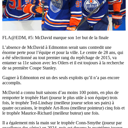
Play
Video
FLA@EDM, #5: McDavid marque son 1er but de la finale
L’absence de McDavid à Edmonton serait sans contredit une
énorme perte pour l’équipe et pour la ville. Le centre de 28 ans, qui
a été sélectionné au tout premier rang du repêchage de 2015, va
entamer sa 11e saison avec les Oilers et il est toujours à la recherche
de sa première Coupe Stanley.
Gagner à Edmonton est un des seuls exploits qu’il n’a pas encore
accomplis.
McDavid a connu huit saisons d’au moins 100 points, en plus de
remporter le trophée Hart (joueur le plus utile à son équipe) trois
fois, le trophée Ted-Lindsay (meilleur joueur selon ses pairs) à
quatre occasions, le trophée Art-Ross (meilleur pointeur) cinq fois et
le trophée Maurice-Richard (meilleur buteur) une fois.
Il a également mis la main sur le trophée Conn-Smythe (joueur par
excellence des séries) en 2024, puis est devenu le quatrième joueur