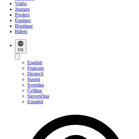
Vidéo
Joueurs
Poolers
Équipes
Boutique
Billets
FR
English
Français
Deutsch
Suomi
Svenska
Čeština
Slovenčina
Español