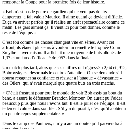
remporter la Coupe pour la première fois de leur histoire.
« Bob n’est pas le genre de gardien qui ne veut pas de tirs
dangereux, a fait valoir Maurice. Il aime quand ça devient difficile.
Et ça va arriver parfois qu’il réalise un arrêt spectaculaire comme ce
matin. Les gars aiment ça. Il vient ici pour tout donner, comme le
reste de l’équipe. »
C’est fou comme les choses changent vite en séries. Avant cet
affront, ils étaient plusieurs à vouloir lui remettre le trophée Conn-
Smythe – avec raison. Il affichait une moyenne de buts alloués de
1,33 et un taux d’efficacité de ,953 dans la finale.
Un match plus tard, alors que ses chiffres ont régressé à 2,64 et ,912,
Bobrovsky est désormais le centre d’attention. On se demande s’il
pourra regagner sa confiance et résister à l’attaque « dévastatrice »
des Oilers, qui n’avait marqué que quatre buts en trois matchs.
« C’était frustrant pour tout le monde de voir Bob assis au bout du
banc, a assuré le défenseur Brandon Montour. On aurait pu l’aider
beaucoup plus que nous l’avons fait. Il est le pilier de l’équipe. Il est
tellement calme dans son filet. S’il y a du positif, c’est qu’il a obtenu
un peu de repos supplémentaire. »
Dans le camp des Panthers, il n’y a aucun doute qu’il parviendra à
remonter la pente.