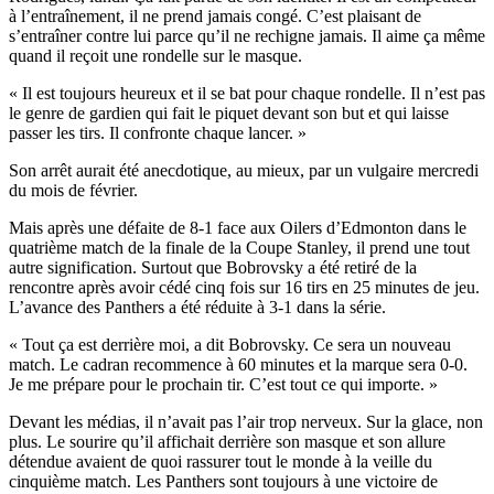
à l’entraînement, il ne prend jamais congé. C’est plaisant de
s’entraîner contre lui parce qu’il ne rechigne jamais. Il aime ça même
quand il reçoit une rondelle sur le masque.
« Il est toujours heureux et il se bat pour chaque rondelle. Il n’est pas
le genre de gardien qui fait le piquet devant son but et qui laisse
passer les tirs. Il confronte chaque lancer. »
Son arrêt aurait été anecdotique, au mieux, par un vulgaire mercredi
du mois de février.
Mais après une défaite de 8-1 face aux Oilers d’Edmonton dans le
quatrième match de la finale de la Coupe Stanley, il prend une tout
autre signification. Surtout que Bobrovsky a été retiré de la
rencontre après avoir cédé cinq fois sur 16 tirs en 25 minutes de jeu.
L’avance des Panthers a été réduite à 3-1 dans la série.
« Tout ça est derrière moi, a dit Bobrovsky. Ce sera un nouveau
match. Le cadran recommence à 60 minutes et la marque sera 0-0.
Je me prépare pour le prochain tir. C’est tout ce qui importe. »
Devant les médias, il n’avait pas l’air trop nerveux. Sur la glace, non
plus. Le sourire qu’il affichait derrière son masque et son allure
détendue avaient de quoi rassurer tout le monde à la veille du
cinquième match. Les Panthers sont toujours à une victoire de