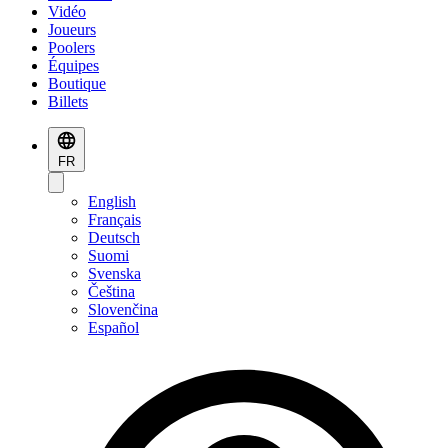
Vidéo
Joueurs
Poolers
Équipes
Boutique
Billets
FR
English
Français
Deutsch
Suomi
Svenska
Čeština
Slovenčina
Español