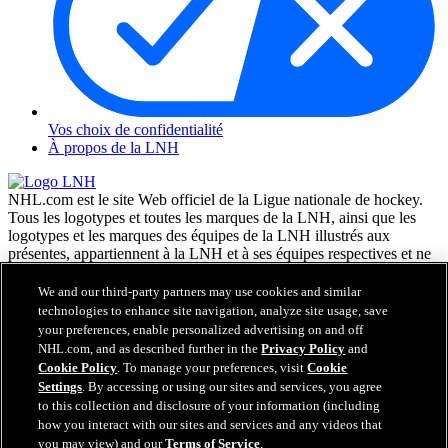
Vos choix de confidentialité
À propos de la LNH
NHL.com est le site Web officiel de la Ligue nationale de hockey.
Tous les logotypes et toutes les marques de la LNH, ainsi que les
logotypes et les marques des équipes de la LNH illustrés aux
présentes, appartiennent à la LNH et à ses équipes respectives et ne
peuvent être reproduits sans le consentement préalable écrit de NHL
Enterprises, L.P. © LNH 2026. Tous droits réservés. Tous les
We and our third-party partners may use cookies and similar
chandails d'équipe de la LNH personnalisés avec les noms des
technologies to enhance site navigation, analyze site usage, save
joueurs de la LNH et leurs numéros sont officiellement sous license
your preferences, enable personalized advertising on and off
de la LNH et de l'AJLNH. Le mot servant de marque Zamboni et la
NHL.com, and as described further in the
Privacy Policy
and
configuration de la surfaceuse Zamboni sont des marques de
Cookie Policy
. To manage your preferences, visit
Cookie
commerce déposées de Frank J. Zamboni & Co., Inc. © Frank J.
Settings
. By accessing or using our sites and services, you agree
Zamboni & Co., Inc. 2026. Tous droits réservés. Toute autre marque
to this collection and disclosure of your information (including
déposée ou tout droit d'auteur d'une tierce partie sont la propriété de
how you interact with our sites and services and any videos that
leurs auteurs respectifs. Tous droits réservés.
you may view) and our
Terms of Service
.