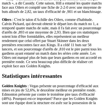
match », a dit Cassidy. Cette saison, Hill a entamé les quatre matchs
face aux Oilers et compilé une fiche de 2-2-0 avec une moyenne de
buts alloués de 2,82, un taux d'efficacité de ,901 et un blanchissage.
Oilers
: C'est le talon d'Achille des Oilers, comme d'habitude.
Calvin Pickard, qui devrait obtenir le départ lors du match no 1, a
remporté quatre matchs de suite, mais il l'a fait avec un pourcentage
d'arrêts de ,893 et une moyenne de 2,93. Bien que ces statistiques
soient loin d'être formidables, elles représentent un meilleur
rendement que celui offert par Stuart Skinner dans les deux
premières rencontres face aux Kings. Il a cédé 11 buts sur 58
lancers, et son pourcentage d'arrêts de ,810 est le pire parmi tous les
gardiens ayant entamé un match dans les séries cette année. Les
Oilers ont marqué plus de buts que leurs gardiens en ont accordé en
première ronde. Ce sera beaucoup plus difficile de réaliser cet
exploit face aux Golden Knights.
Statistiques intéressantes
Golden Knights
: Vegas présente un pourcentage d'efficacité aux
mises en jeu de 52,6%, le deuxième meilleur en première ronde.
Edmonton présente par contre le troisième pire taux d'efficacité
(48%). Pourquoi est-ce important? Parce que les Golden Knights
sont une équipe dont la structure est axée sur la possession de la