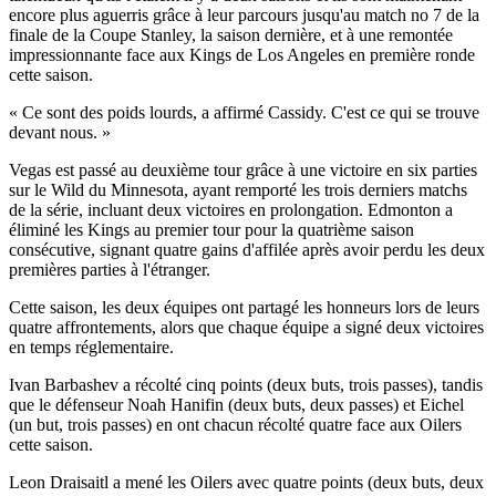
encore plus aguerris grâce à leur parcours jusqu'au match no 7 de la
finale de la Coupe Stanley, la saison dernière, et à une remontée
impressionnante face aux Kings de Los Angeles en première ronde
cette saison.
« Ce sont des poids lourds, a affirmé Cassidy. C'est ce qui se trouve
devant nous. »
Vegas est passé au deuxième tour grâce à une victoire en six parties
sur le Wild du Minnesota, ayant remporté les trois derniers matchs
de la série, incluant deux victoires en prolongation. Edmonton a
éliminé les Kings au premier tour pour la quatrième saison
consécutive, signant quatre gains d'affilée après avoir perdu les deux
premières parties à l'étranger.
Cette saison, les deux équipes ont partagé les honneurs lors de leurs
quatre affrontements, alors que chaque équipe a signé deux victoires
en temps réglementaire.
Ivan Barbashev a récolté cinq points (deux buts, trois passes), tandis
que le défenseur Noah Hanifin (deux buts, deux passes) et Eichel
(un but, trois passes) en ont chacun récolté quatre face aux Oilers
cette saison.
Leon Draisaitl a mené les Oilers avec quatre points (deux buts, deux