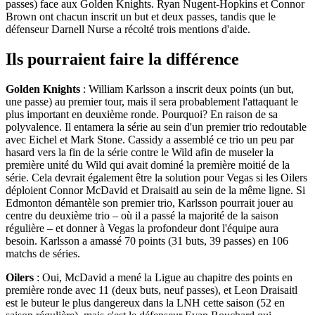
passes) face aux Golden Knights. Ryan Nugent-Hopkins et Connor
Brown ont chacun inscrit un but et deux passes, tandis que le
défenseur Darnell Nurse a récolté trois mentions d'aide.
Ils pourraient faire la différence
Golden Knights
: William Karlsson a inscrit deux points (un but,
une passe) au premier tour, mais il sera probablement l'attaquant le
plus important en deuxième ronde. Pourquoi? En raison de sa
polyvalence. Il entamera la série au sein d'un premier trio redoutable
avec Eichel et Mark Stone. Cassidy a assemblé ce trio un peu par
hasard vers la fin de la série contre le Wild afin de museler la
première unité du Wild qui avait dominé la première moitié de la
série. Cela devrait également être la solution pour Vegas si les Oilers
déploient Connor McDavid et Draisaitl au sein de la même ligne. Si
Edmonton démantèle son premier trio, Karlsson pourrait jouer au
centre du deuxième trio – où il a passé la majorité de la saison
régulière – et donner à Vegas la profondeur dont l'équipe aura
besoin. Karlsson a amassé 70 points (31 buts, 39 passes) en 106
matchs de séries.
Oilers
: Oui, McDavid a mené la Ligue au chapitre des points en
première ronde avec 11 (deux buts, neuf passes), et Leon Draisaitl
est le buteur le plus dangereux dans la LNH cette saison (52 en