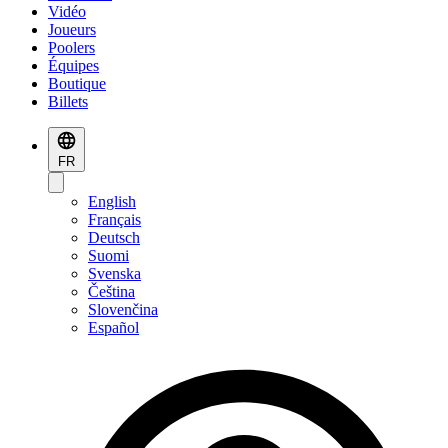
Vidéo
Joueurs
Poolers
Équipes
Boutique
Billets
FR
English
Français
Deutsch
Suomi
Svenska
Čeština
Slovenčina
Español