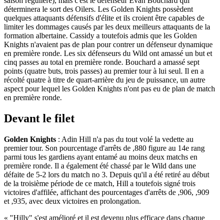
saison régulière), mais c'est le défenseur Evan Bouchard qui
déterminera le sort des Oilers. Les Golden Knights possèdent
quelques attaquants défensifs d'élite et ils croient être capables de
limiter les dommages causés par les deux meilleurs attaquants de la
formation albertaine. Cassidy a toutefois admis que les Golden
Knights n'avaient pas de plan pour contrer un défenseur dynamique
en première ronde. Les six défenseurs du Wild ont amassé un but et
cinq passes au total en première ronde. Bouchard a amassé sept
points (quatre buts, trois passes) au premier tour à lui seul. Il en a
récolté quatre à titre de quart-arrière du jeu de puissance, un autre
aspect pour lequel les Golden Knights n'ont pas eu de plan de match
en première ronde.
Devant le filet
Golden Knights
: Adin Hill n'a pas du tout volé la vedette au
premier tour. Son pourcentage d'arrêts de ,880 figure au 14e rang
parmi tous les gardiens ayant entamé au moins deux matchs en
première ronde. Il a également été chassé par le Wild dans une
défaite de 5-2 lors du match no 3. Depuis qu'il a été retiré au début
de la troisième période de ce match, Hill a toutefois signé trois
victoires d'affilée, affichant des pourcentages d'arrêts de ,906, ,909
et ,935, avec deux victoires en prolongation.
« "Hilly" s'est amélioré et il est devenu plus efficace dans chaque