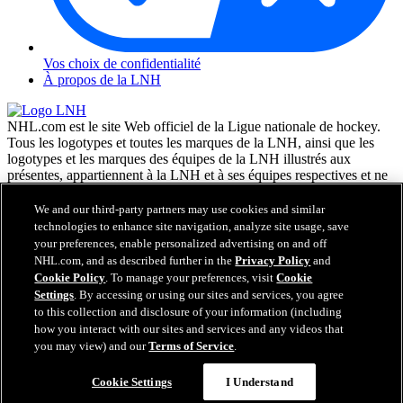
Vos choix de confidentialité
À propos de la LNH
NHL.com est le site Web officiel de la Ligue nationale de hockey.
Tous les logotypes et toutes les marques de la LNH, ainsi que les
logotypes et les marques des équipes de la LNH illustrés aux
présentes, appartiennent à la LNH et à ses équipes respectives et ne
peuvent être reproduits sans le consentement préalable écrit de NHL
Enterprises, L.P. © LNH 2026. Tous droits réservés. Tous les
We and our third-party partners may use cookies and similar
chandails d'équipe de la LNH personnalisés avec les noms des
technologies to enhance site navigation, analyze site usage, save
joueurs de la LNH et leurs numéros sont officiellement sous license
your preferences, enable personalized advertising on and off
de la LNH et de l'AJLNH. Le mot servant de marque Zamboni et la
NHL.com, and as described further in the
Privacy Policy
and
configuration de la surfaceuse Zamboni sont des marques de
Cookie Policy
. To manage your preferences, visit
Cookie
commerce déposées de Frank J. Zamboni & Co., Inc. © Frank J.
Settings
. By accessing or using our sites and services, you agree
Zamboni & Co., Inc. 2026. Tous droits réservés. Toute autre marque
to this collection and disclosure of your information (including
déposée ou tout droit d'auteur d'une tierce partie sont la propriété de
how you interact with our sites and services and any videos that
leurs auteurs respectifs. Tous droits réservés.
you may view) and our
Terms of Service
.
Cookie Settings
I Understand
Fermer