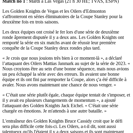
Match no 1
: Mardi à Las Vegas (21 h 30 HE; TVAS, ESPN)
Les Golden Knights de Vegas et les Oilers d'Edmonton
s'affronteront en séries éliminatoires de la Coupe Stanley pour la
deuxième fois en trois saisons.
Les deux équipes ont croisé le fer lors d'une série de deuxième
ronde âprement disputée il y a deux ans. Les Golden Knights ont
remporté la série en six matchs avant de réussir leur première
conquête de la Coupe Stanley deux rondes plus tard.
« Je crois que nous jouions très bien à ce moment-là », a déclaré
l’attaquant des Oilers Mattias Janmark au sujet de la série de 2023. «
Nous croyions être au sein d'une bonne séquence, mais nous avions
un peu échappé la série avec des erreurs. Ils avaient une bonne
équipe et ils ont fini par remporter la Coupe, alors ç'a été difficile à
avaler. Nous avons maintenant une chance de nous venger. »
« C'était une série plutôt égale, chaque équipe tentait de s'imposer, et
il y avait eu plusieurs changements de momentum », a ajouté
l'attaquant des Golden Knights Jack Eichel. « C'était une série
chargée en émotions. Je m'attends à une autre bataille. »
L'entraîneur des Golden Knights Bruce Cassidy croit que le défi
sera plus difficile cette fois-ci. Les Oilers, a-t-il dit, sont aussi
talentueux qu'ils l'étaient il y a deux saisons et ils sont maintenant