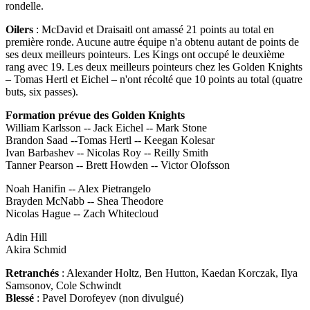
rondelle.
Oilers
: McDavid et Draisaitl ont amassé 21 points au total en
première ronde. Aucune autre équipe n'a obtenu autant de points de
ses deux meilleurs pointeurs. Les Kings ont occupé le deuxième
rang avec 19. Les deux meilleurs pointeurs chez les Golden Knights
– Tomas Hertl et Eichel – n'ont récolté que 10 points au total (quatre
buts, six passes).
Formation prévue des Golden Knights
William Karlsson -- Jack Eichel -- Mark Stone
Brandon Saad --Tomas Hertl -- Keegan Kolesar
Ivan Barbashev -- Nicolas Roy -- Reilly Smith
Tanner Pearson -- Brett Howden -- Victor Olofsson
Noah Hanifin -- Alex Pietrangelo
Brayden McNabb -- Shea Theodore
Nicolas Hague -- Zach Whitecloud
Adin Hill
Akira Schmid
Retranchés
: Alexander Holtz, Ben Hutton, Kaedan Korczak, Ilya
Samsonov, Cole Schwindt
Blessé
: Pavel Dorofeyev (non divulgué)