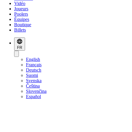
Vidéo
Joueurs
Poolers
Équipes
Boutique
Billets
FR
English
Français
Deutsch
Suomi
Svenska
Čeština
Slovenčina
Español