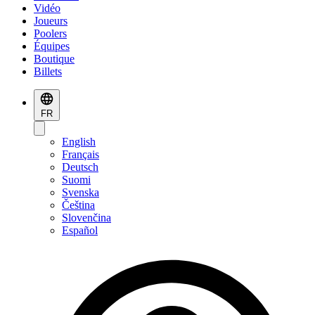
Vidéo
Joueurs
Poolers
Équipes
Boutique
Billets
FR
English
Français
Deutsch
Suomi
Svenska
Čeština
Slovenčina
Español