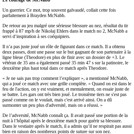
Un guerrier. Ce mot, trop souvent galvaudé, collait cette fois
parfaitement à Brayden McNabb.
De retour au jeu malgré une sérieuse blessure au nez, résultat du tir
frappé à 87 mp/h de Nikolaj Ehlers dans le match no 2, McNabb a
servi d’inspiration à ses coéquipiers.
Il n’a pas juste joué un rôle de figurant dans ce match. Il a obtenu
deux passes, dont une passe sur le but gagnant de son partenaire à la
ligne bleue (Theodore) en plus de finir avec un dossier de +3. Le
vétéran de 35 ans a également passé 35 min 47 s sur la patinoire, le
deuxième plus haut total dans ce match après Theodore.
« Je ne sais pas trop comment l’expliquer », a mentionné McNabb,
qui a joué ce match avec une grille complète. « Quand on est dans le
feu de l'action, on y est vraiment, et mentalement, on essaie juste de
se battre. Les gars ont très bien joué. Le troisième tiers ne s'est pas
passé comme on le voulait, mais c'est arrivé ainsi. On a dû
surmonter un peu plus d'adversité, mais on a réussi. »
De l’adversité, McNabb connaît ça. Il avait passé une portion de la
nuit à l’hôpital après le deuxième match pour guérir sa blessure.
Dans le vestiaire après le match, il a admis qu’il ne respirait pas aussi
bien en raison des nombreux points de suture sur son nez.