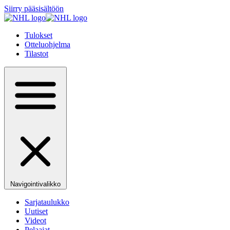
Siirry pääsisältöön
Tulokset
Otteluohjelma
Tilastot
Navigointivalikko
Sarjataulukko
Uutiset
Videot
Pelaajat