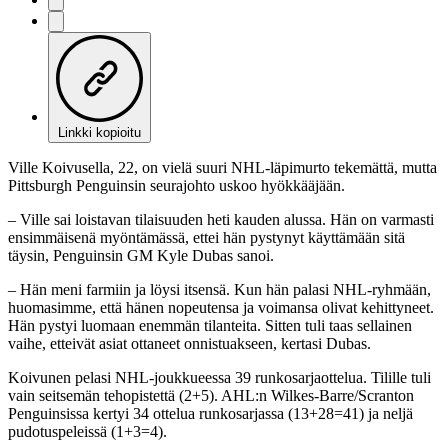
Linkki kopioitu
Ville Koivusella, 22, on vielä suuri NHL-läpimurto tekemättä, mutta
Pittsburgh Penguinsin seurajohto uskoo hyökkääjään.
– Ville sai loistavan tilaisuuden heti kauden alussa. Hän on varmasti
ensimmäisenä myöntämässä, ettei hän pystynyt käyttämään sitä
täysin, Penguinsin GM Kyle Dubas sanoi.
– Hän meni farmiin ja löysi itsensä. Kun hän palasi NHL-ryhmään,
huomasimme, että hänen nopeutensa ja voimansa olivat kehittyneet.
Hän pystyi luomaan enemmän tilanteita. Sitten tuli taas sellainen
vaihe, etteivät asiat ottaneet onnistuakseen, kertasi Dubas.
Koivunen pelasi NHL-joukkueessa 39 runkosarjaottelua. Tilille tuli
vain seitsemän tehopistettä (2+5). AHL:n Wilkes-Barre/Scranton
Penguinsissa kertyi 34 ottelua runkosarjassa (13+28=41) ja neljä
pudotuspeleissä (1+3=4).