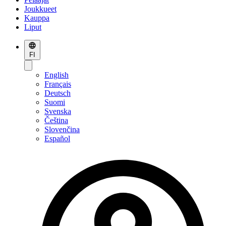
Joukkueet
Kauppa
Liput
FI
English
Français
Deutsch
Suomi
Svenska
Čeština
Slovenčina
Español