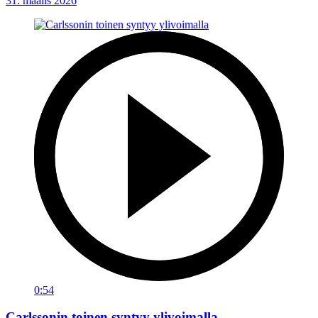
31. maalis 2026
0:54
Carlssonin toinen syntyy ylivoimalla