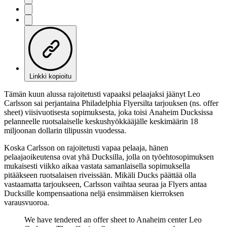
Linkki kopioitu
Tämän kuun alussa rajoitetusti vapaaksi pelaajaksi jäänyt Leo
Carlsson sai perjantaina Philadelphia Flyersilta tarjouksen (ns. offer
sheet) viisivuotisesta sopimuksesta, joka toisi Anaheim Ducksissa
pelanneelle ruotsalaiselle keskushyökkääjälle keskimäärin 18
miljoonan dollarin tilipussin vuodessa.
Koska Carlsson on rajoitetusti vapaa pelaaja, hänen
pelaajaoikeutensa ovat yhä Ducksilla, jolla on työehtosopimuksen
mukaisesti viikko aikaa vastata samanlaisella sopimuksella
pitääkseen ruotsalaisen riveissään. Mikäli Ducks päättää olla
vastaamatta tarjoukseen, Carlsson vaihtaa seuraa ja Flyers antaa
Ducksille kompensaationa neljä ensimmäisen kierroksen
varausvuoroa.
We have tendered an offer sheet to Anaheim center Leo