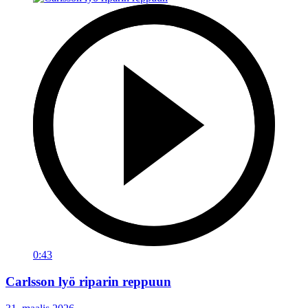
0:43
Carlsson lyö riparin reppuun