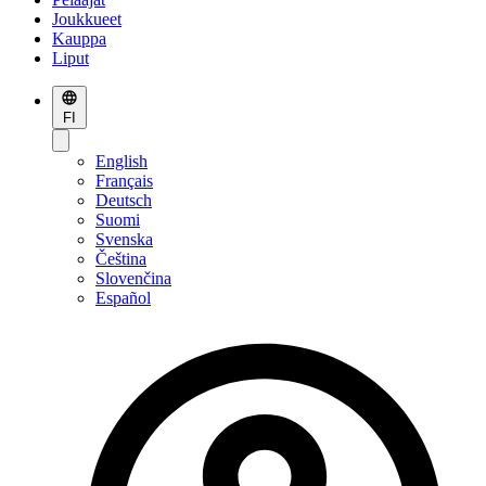
Joukkueet
Kauppa
Liput
FI
English
Français
Deutsch
Suomi
Svenska
Čeština
Slovenčina
Español