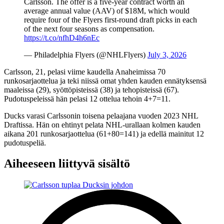
Carlsson. The offer is a five-year contract worth an
average annual value (AAV) of $18M, which would
require four of the Flyers first-round draft picks in each
of the next four seasons as compensation.
https://t.co/nfhD4h6nEc
— Philadelphia Flyers (@NHLFlyers)
July 3, 2026
Carlsson, 21, pelasi viime kaudella Anaheimissa 70
runkosarjaottelua ja teki niissä omat yhden kauden ennätyksensä
maaleissa (29), syöttöpisteissä (38) ja tehopisteissä (67).
Pudotuspeleissä hän pelasi 12 ottelua tehoin 4+7=11.
Ducks varasi Carlssonin toisena pelaajana vuoden 2023 NHL
Draftissa. Hän on ehtinyt pelata NHL-urallaan kolmen kauden
aikana 201 runkosarjaottelua (61+80=141) ja edellä mainitut 12
pudotuspeliä.
Aiheeseen liittyvä sisältö