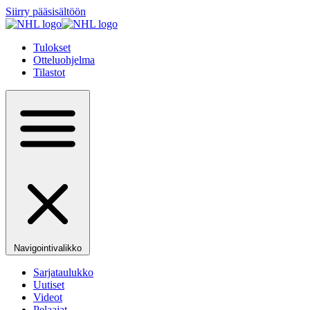
Siirry pääsisältöön
Tulokset
Otteluohjelma
Tilastot
Navigointivalikko
Sarjataulukko
Uutiset
Videot
Pelaajat