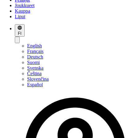
Joukkueet
Kauppa
Liput
FI
English
Français
Deutsch
Suomi
Svenska
Čeština
Slovenčina
Español