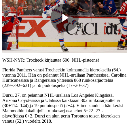
Play
Video
WSH-NYR: Trocheck kirjauttaa 600. NHL-pisteensä
Florida Panthers varasi Trocheckin kolmannella kierroksella (64.)
vuonna 2011. Hän on pelannut NHL-urallaan Panthersissa, Carolina
Hurricanesissa ja Rangersissa yhteensä 868 runkosarjaottelua
(239+392=631) ja 56 pudotuspeliä (17+20=37).
Durzi, 27, on pelannut NHL-urallaan Los Angeles Kingsissä,
Arizona Coyotesissa ja Utahissa kaikkiaan 302 runkosarjaottelua
(30+114=144) ja 19 pudotuspeliä (2+4). Viime kaudella hän keräsi
Mammothin takalinjoilla runkosarjassa tehot 5+22=27 ja
playoffeissa 0+2. Durzi on alun perin Toronton toisen kierroksen
varaus (52.) vuodelta 2018.