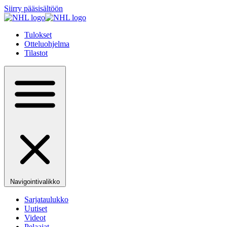
Siirry pääsisältöön
Tulokset
Otteluohjelma
Tilastot
Navigointivalikko
Sarjataulukko
Uutiset
Videot
Pelaajat