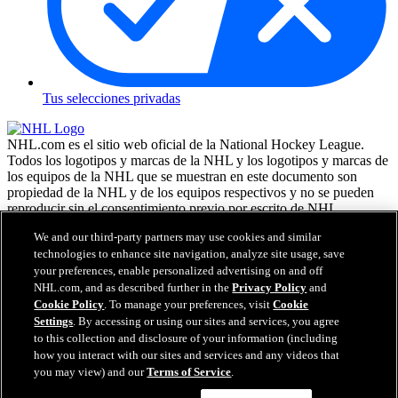
Tus selecciones privadas
NHL.com es el sitio web oficial de la National Hockey League.
Todos los logotipos y marcas de la NHL y los logotipos y marcas de
los equipos de la NHL que se muestran en este documento son
propiedad de la NHL y de los equipos respectivos y no se pueden
reproducir sin el consentimiento previo por escrito de NHL
Enterprises, L.P. NHL 2026. Todos los derechos reservados. Todas
We and our third-party partners may use cookies and similar
las camisetas de los equipos de la NHL, personalizadas con los
technologies to enhance site navigation, analyze site usage, save
nombres y números de los jugadores, tienen licencia oficial de la
your preferences, enable personalized advertising on and off
NHL y la NHLPA. La marca denominativa Zamboni y la
NHL.com, and as described further in the
Privacy Policy
and
configuración de la máquina reparadora de hielo Zamboni son
marcas comerciales registradas de Frank J. Zamboni & Co., Inc. (c)
Cookie Policy
. To manage your preferences, visit
Cookie
Frank J. Zamboni & Co., Inc. 2026. Todos los derechos reservados.
Settings
. By accessing or using our sites and services, you agree
Cualquier otra marca comercial o copyright de terceros, es
to this collection and disclosure of your information (including
propiedad de sus respectivos dueños. Reservados todos los
how you interact with our sites and services and any videos that
derechos.
you may view) and our
Terms of Service
.