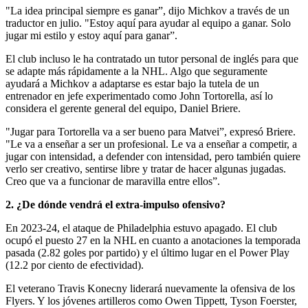
"La idea principal siempre es ganar”, dijo Michkov a través de un
traductor en julio. "Estoy aquí para ayudar al equipo a ganar. Solo
jugar mi estilo y estoy aquí para ganar”.
El club incluso le ha contratado un tutor personal de inglés para que
se adapte más rápidamente a la NHL. Algo que seguramente
ayudará a Michkov a adaptarse es estar bajo la tutela de un
entrenador en jefe experimentado como John Tortorella, así lo
considera el gerente general del equipo, Daniel Briere.
"Jugar para Tortorella va a ser bueno para Matvei”, expresó Briere.
"Le va a enseñar a ser un profesional. Le va a enseñar a competir, a
jugar con intensidad, a defender con intensidad, pero también quiere
verlo ser creativo, sentirse libre y tratar de hacer algunas jugadas.
Creo que va a funcionar de maravilla entre ellos”.
2. ¿De dónde vendrá el extra-impulso ofensivo?
En 2023-24, el ataque de Philadelphia estuvo apagado. El club
ocupó el puesto 27 en la NHL en cuanto a anotaciones la temporada
pasada (2.82 goles por partido) y el último lugar en el Power Play
(12.2 por ciento de efectividad).
El veterano Travis Konecny liderará nuevamente la ofensiva de los
Flyers. Y los jóvenes artilleros como Owen Tippett, Tyson Foerster,