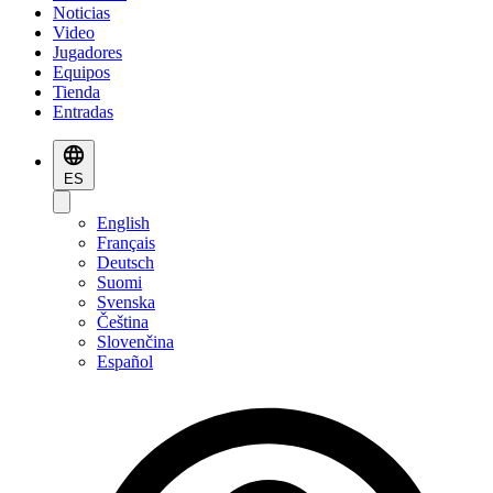
Noticias
Video
Jugadores
Equipos
Tienda
Entradas
ES
English
Français
Deutsch
Suomi
Svenska
Čeština
Slovenčina
Español