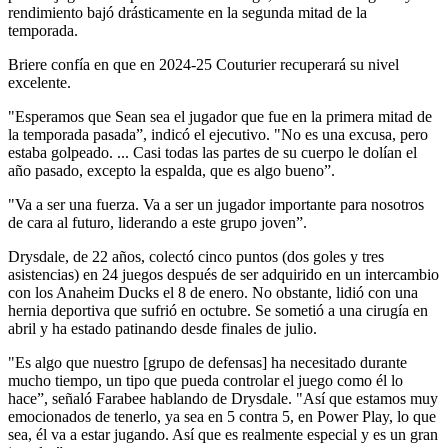
rendimiento bajó drásticamente en la segunda mitad de la
temporada.
Briere confía en que en 2024-25 Couturier recuperará su nivel
excelente.
"Esperamos que Sean sea el jugador que fue en la primera mitad de
la temporada pasada”, indicó el ejecutivo. "No es una excusa, pero
estaba golpeado. ... Casi todas las partes de su cuerpo le dolían el
año pasado, excepto la espalda, que es algo bueno”.
"Va a ser una fuerza. Va a ser un jugador importante para nosotros
de cara al futuro, liderando a este grupo joven”.
Drysdale, de 22 años, colectó cinco puntos (dos goles y tres
asistencias) en 24 juegos después de ser adquirido en un intercambio
con los Anaheim Ducks el 8 de enero. No obstante, lidió con una
hernia deportiva que sufrió en octubre. Se sometió a una cirugía en
abril y ha estado patinando desde finales de julio.
"Es algo que nuestro [grupo de defensas] ha necesitado durante
mucho tiempo, un tipo que pueda controlar el juego como él lo
hace”, señaló Farabee hablando de Drysdale. "Así que estamos muy
emocionados de tenerlo, ya sea en 5 contra 5, en Power Play, lo que
sea, él va a estar jugando. Así que es realmente especial y es un gran