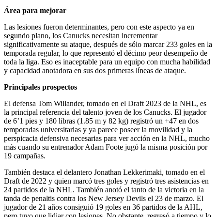
Área para mejorar
Las lesiones fueron determinantes, pero con este aspecto ya en
segundo plano, los Canucks necesitan incrementar
significativamente su ataque, después de sólo marcar 233 goles en la
temporada regular, lo que representó el décimo peor desempeño de
toda la liga. Eso es inaceptable para un equipo con mucha habilidad
y capacidad anotadora en sus dos primeras líneas de ataque.
Principales prospectos
El defensa Tom Willander, tomado en el Draft 2023 de la NHL, es
la principal referencia del talento joven de los Canucks. El jugador
de 6’1 pies y 180 libras (1.85 m y 82 kg) registró un +47 en dos
temporadas universitarias y ya parece poseer la movilidad y la
perspicacia defensiva necesarias para ver acción en la NHL, mucho
más cuando su entrenador Adam Foote jugó la misma posición por
19 campañas.
También destaca el delantero Jonathan Lekkerimaki, tomado en el
Draft de 2022 y quien marcó tres goles y registró tres asistencias en
24 partidos de la NHL. También anotó el tanto de la victoria en la
tanda de penaltis contra los New Jersey Devils el 23 de marzo. El
jugador de 21 años consiguió 19 goles en 36 partidos de la AHL,
pero tuvo que lidiar con lesiones. No obstante, regresó a tiempo y lo