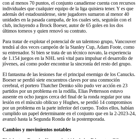
con al menos 70 puntos, el conjunto canadiense cuenta con recursos
individuales que cualquier equipo de la liga quisiera tener. Y es que
además del estadounidense, siete jugadores sumaron al menor 40
unidades en la pasada campaña, de los cuales seis, seguirán con el
club, incluyendo a Brock Boeser, autor de 65 goles en los dos
últimos torneos y quien renovó su contrato.
Para tratar de explotar el potencial de un talentoso grupo, Vancouver
tendrá al dos veces campeón de la Stanley Cup, Adam Foote, como
su entrenador. Si bien se trata de un técnico novato, la experiencia
de 1.154 juegos en la NHL será vital para impulsar el desarrollo de
jóvenes, así como poder encontrar la sincronía del resto del grupo.
El fantasma de las lesiones fue el principal enemigo de los Canucks.
Boeser se perdió siete encuentros claves por una conmoción
cerebral, el portero Thatcher Demko sólo pudo ver acción en 23
partidos por un problema en la rodilla, Elias Pettersson estuvo
ausente en ocho juegos cerca del final de la ronda regular por una
lesión en el músculo oblicuo y Hughes, se perdió 14 compromisos
por un problema en la parte inferior del cuerpo. Todos ellos, habían
cumplido un papel determinante en el conjunto que en la 2-2023-24,
avanzó hasta la Segunda Ronda de la postemporada.
Cambios y movimientos notables