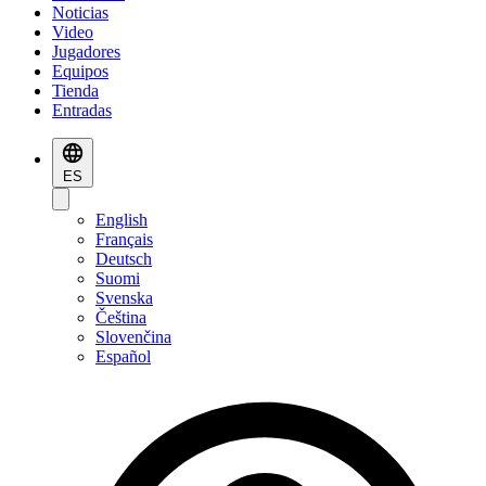
Noticias
Video
Jugadores
Equipos
Tienda
Entradas
ES
English
Français
Deutsch
Suomi
Svenska
Čeština
Slovenčina
Español