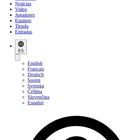
Noticias
Video
Jugadores
Equipos
Tienda
Entradas
ES
English
Français
Deutsch
Suomi
Svenska
Čeština
Slovenčina
Español