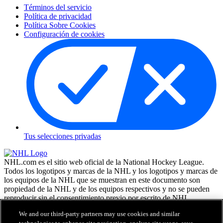
Términos del servicio
Política de privacidad
Política Sobre Cookies
Configuración de cookies
Tus selecciones privadas
NHL.com es el sitio web oficial de la National Hockey League.
Todos los logotipos y marcas de la NHL y los logotipos y marcas de
los equipos de la NHL que se muestran en este documento son
propiedad de la NHL y de los equipos respectivos y no se pueden
reproducir sin el consentimiento previo por escrito de NHL
Enterprises, L.P. NHL 2026. Todos los derechos reservados. Todas
We and our third-party partners may use cookies and similar
las camisetas de los equipos de la NHL, personalizadas con los