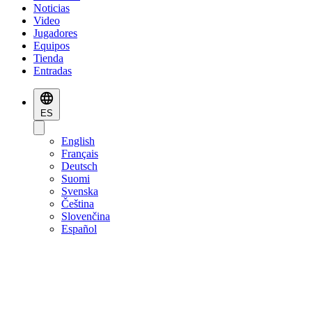
Noticias
Video
Jugadores
Equipos
Tienda
Entradas
ES
English
Français
Deutsch
Suomi
Svenska
Čeština
Slovenčina
Español