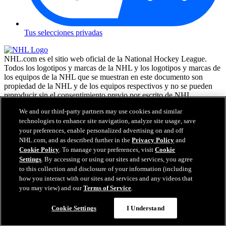
Tus selecciones privadas
NHL.com es el sitio web oficial de la National Hockey League.
Todos los logotipos y marcas de la NHL y los logotipos y marcas de
los equipos de la NHL que se muestran en este documento son
propiedad de la NHL y de los equipos respectivos y no se pueden
reproducir sin el consentimiento previo por escrito de NHL
Enterprises, L.P. NHL 2026. Todos los derechos reservados. Todas
We and our third-party partners may use cookies and similar
las camisetas de los equipos de la NHL, personalizadas con los
technologies to enhance site navigation, analyze site usage, save
nombres y números de los jugadores, tienen licencia oficial de la
your preferences, enable personalized advertising on and off
NHL y la NHLPA. La marca denominativa Zamboni y la
configuración de la máquina reparadora de hielo Zamboni son
NHL.com, and as described further in the
Privacy Policy
and
marcas comerciales registradas de Frank J. Zamboni & Co., Inc. (c)
Cookie Policy
. To manage your preferences, visit
Cookie
Frank J. Zamboni & Co., Inc. 2026. Todos los derechos reservados.
Settings
. By accessing or using our sites and services, you agree
Cualquier otra marca comercial o copyright de terceros, es
to this collection and disclosure of your information (including
propiedad de sus respectivos dueños. Reservados todos los
how you interact with our sites and services and any videos that
derechos.
you may view) and our
Terms of Service
.
Cookie Settings
I Understand
Cerrar