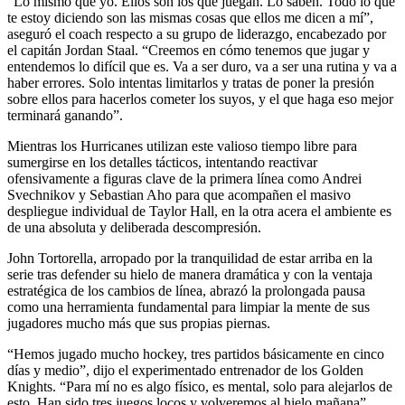
“Lo mismo que yo. Ellos son los que juegan. Lo saben. Todo lo que
te estoy diciendo son las mismas cosas que ellos me dicen a mí”,
aseguró el coach respecto a su grupo de liderazgo, encabezado por
el capitán Jordan Staal. “Creemos en cómo tenemos que jugar y
entendemos lo difícil que es. Va a ser duro, va a ser una rutina y va a
haber errores. Solo intentas limitarlos y tratas de poner la presión
sobre ellos para hacerlos cometer los suyos, y el que haga eso mejor
terminará ganando”.
Mientras los Hurricanes utilizan este valioso tiempo libre para
sumergirse en los detalles tácticos, intentando reactivar
ofensivamente a figuras clave de la primera línea como Andrei
Svechnikov y Sebastian Aho para que acompañen el masivo
despliegue individual de Taylor Hall, en la otra acera el ambiente es
de una absoluta y deliberada descompresión.
John Tortorella, arropado por la tranquilidad de estar arriba en la
serie tras defender su hielo de manera dramática y con la ventaja
estratégica de los cambios de línea, abrazó la prolongada pausa
como una herramienta fundamental para limpiar la mente de sus
jugadores mucho más que sus propias piernas.
“Hemos jugado mucho hockey, tres partidos básicamente en cinco
días y medio”, dijo el experimentado entrenador de los Golden
Knights. “Para mí no es algo físico, es mental, solo para alejarlos de
esto. Han sido tres juegos locos y volveremos al hielo mañana”.