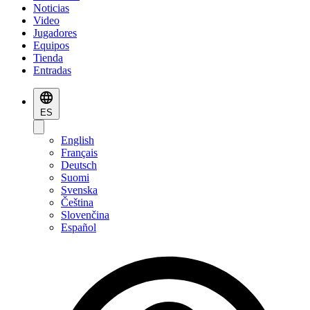
Noticias
Video
Jugadores
Equipos
Tienda
Entradas
ES
English
Français
Deutsch
Suomi
Svenska
Čeština
Slovenčina
Español