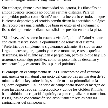
Sin embargo, frente a esta inactividad obligatoria, las filosofías de
ambos cuerpos técnicos no podrían ser más distintas. Para un
competidor purista como Brind'Amour, la inercia lo es todo, aunque
la ciencia deportiva y el sentido común dictan la necesidad biológica
del reposo para una plantilla que basa su éxito en el agotamiento
físico del oponente mediante su asfixiante presión en toda la pista.
“Sí, tal vez, así es como lo estamos viendo”, admitió Brind'Amour
con cierta reserva sobre la oportunidad de reiniciar el sistema.
“Preferiría que simplemente siguiéramos adelante. Ha sido un año
largo, quieres seguir jugando y en este momento, estos pequeños
descansos, no sé cuánto ayudan o perjudican, pero es lo que hay. Lo
usaremos como algo positivo, como un poco más de descanso y
recuperación, y estaremos listos para el próximo”.
El enfoque en el campamento de los Hurricanes no está centrado
únicamente en el natural cansancio del cuerpo tras un maratón de 95
minutos de hockey sobre hielo, sino de manera primordial en la
agudeza cognitiva. En una serie de campeonato donde el margen de
error ha demostrado ser microscópico y donde los Golden Knights
han exhibido una capacidad quirúrgica para capitalizar en transición,
las lagunas de concentración son absolutamente letales para las
aspiraciones del campeonato.