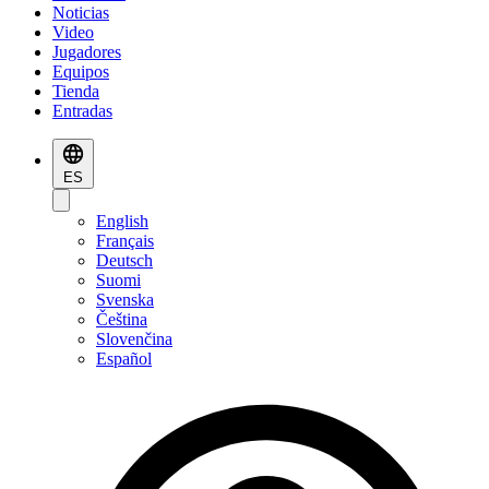
Noticias
Video
Jugadores
Equipos
Tienda
Entradas
ES
English
Français
Deutsch
Suomi
Svenska
Čeština
Slovenčina
Español