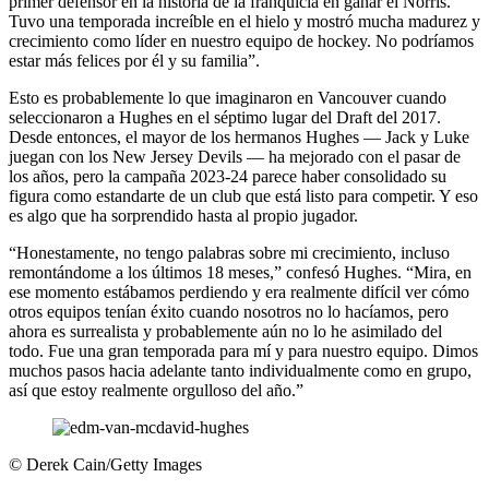
primer defensor en la historia de la franquicia en ganar el Norris.
Tuvo una temporada increíble en el hielo y mostró mucha madurez y
crecimiento como líder en nuestro equipo de hockey. No podríamos
estar más felices por él y su familia”.
Esto es probablemente lo que imaginaron en Vancouver cuando
seleccionaron a Hughes en el séptimo lugar del Draft del 2017.
Desde entonces, el mayor de los hermanos Hughes — Jack y Luke
juegan con los New Jersey Devils — ha mejorado con el pasar de
los años, pero la campaña 2023-24 parece haber consolidado su
figura como estandarte de un club que está listo para competir. Y eso
es algo que ha sorprendido hasta al propio jugador.
“Honestamente, no tengo palabras sobre mi crecimiento, incluso
remontándome a los últimos 18 meses,” confesó Hughes. “Mira, en
ese momento estábamos perdiendo y era realmente difícil ver cómo
otros equipos tenían éxito cuando nosotros no lo hacíamos, pero
ahora es surrealista y probablemente aún no lo he asimilado del
todo. Fue una gran temporada para mí y para nuestro equipo. Dimos
muchos pasos hacia adelante tanto individualmente como en grupo,
así que estoy realmente orgulloso del año.”
©
Derek Cain/Getty Images