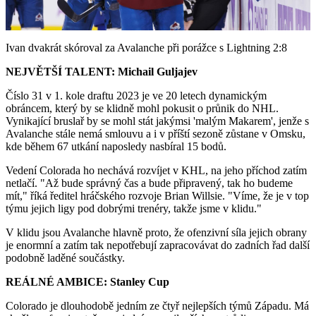
Video
Ivan dvakrát skóroval za Avalanche při porážce s Lightning 2:8
NEJVĚTŠÍ TALENT: Michail Guljajev
Číslo 31 v 1. kole draftu 2023 je ve 20 letech dynamickým
obráncem, který by se klidně mohl pokusit o průnik do NHL.
Vynikající bruslař by se mohl stát jakýmsi 'malým Makarem', jenže s
Avalanche stále nemá smlouvu a i v příští sezoně zůstane v Omsku,
kde během 67 utkání naposledy nasbíral 15 bodů.
Vedení Colorada ho nechává rozvíjet v KHL, na jeho příchod zatím
netlačí. "Až bude správný čas a bude připravený, tak ho budeme
mít," říká ředitel hráčského rozvoje Brian Willsie. "Víme, že je v top
týmu jejich ligy pod dobrými trenéry, takže jsme v klidu."
V klidu jsou Avalanche hlavně proto, že ofenzivní síla jejich obrany
je enormní a zatím tak nepotřebují zapracovávat do zadních řad další
podobně laděné součástky.
REÁLNÉ AMBICE: Stanley Cup
Colorado je dlouhodobě jedním ze čtyř nejlepších týmů Západu. Má