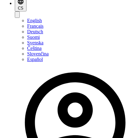
CS
English
Français
Deutsch
Suomi
Svenska
Čeština
Slovenčina
Español