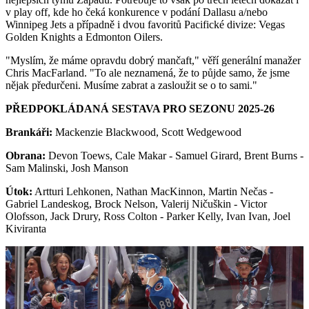
v play off, kde ho čeká konkurence v podání Dallasu a/nebo
Winnipeg Jets a případně i dvou favoritů Pacifické divize: Vegas
Golden Knights a Edmonton Oilers.
"Myslím, že máme opravdu dobrý mančaft," věří generální manažer
Chris MacFarland. "To ale neznamená, že to půjde samo, že jsme
nějak předurčeni. Musíme zabrat a zasloužit se o to sami."
PŘEDPOKLÁDANÁ SESTAVA PRO SEZONU 2025-26
Brankáři:
Mackenzie Blackwood, Scott Wedgewood
Obrana:
Devon Toews, Cale Makar - Samuel Girard, Brent Burns -
Sam Malinski, Josh Manson
Útok:
Artturi Lehkonen, Nathan MacKinnon, Martin Nečas -
Gabriel Landeskog, Brock Nelson, Valerij Ničuškin - Victor
Olofsson, Jack Drury, Ross Colton - Parker Kelly, Ivan Ivan, Joel
Kiviranta