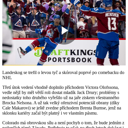
Play
Video
Landeskog se trefil o levou tyč a skóroval poprvé po comebacku do
NHL
Třetí útok vedení vhodně doplnilo příchodem Victora Olofssona,
vedle nějž by měl větší roli dostat mladík Jack Drury; problémy s
nedostatky toho druhého vyřešilo už na jaře ziskem všestranného
Brocka Nelsona. A už tak velký ofenzivní potenciál obrany (díky
Cale Makarovi) se ještě zvedne příchodem Brenta Burnse, jenž na
sklonku kariéry začal být platný i ve vlastním pásmu.
Colorado má obrovskou sílu a není pochyb o tom, že bude jedním z
nejlepších týmů Západu. Potřebuje to však po třech letech dokázat i