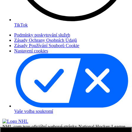
TikTok
Podmínky poskytování služeb
Zásady Ochrany Osobních Údajů
Zásady Používání Souborů Cookie
Nastavení cookies
Vaše volba soukromí
NHL.com jsou oficiální webové stránky National Hockey League.
Všechny názvy a loga NHL a týmů NHL zde zobrazené jsou