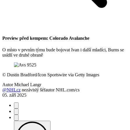
Preview před kempem: Colorado Avalanche
O místo v prvním týmu bude bojovat Ivan i další mladíci, Burns se
usídlí ve druhé obraně
©
Dustin Bradford/Icon Sportswire via Getty Images
Autor
Michael Langr
@NHLcz
nezávislý šéfautor NHL.com/cs
05. září 2025