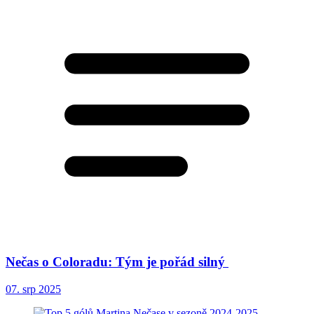
Nečas o Coloradu: Tým je pořád silný
07. srp 2025