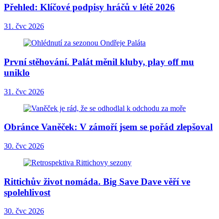
Přehled: Klíčové podpisy hráčů v létě 2026
31. čvc 2026
První stěhování. Palát měnil kluby, play off mu
uniklo
31. čvc 2026
Obránce Vaněček: V zámoří jsem se pořád zlepšoval
30. čvc 2026
Rittichův život nomáda. Big Save Dave věří ve
spolehlivost
30. čvc 2026