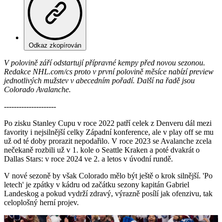
Odkaz zkopírován
V polovině září odstartují přípravné kempy před novou sezonou.
Redakce NHL.com/cs proto v první polovině měsíce nabízí preview
jednotlivých mužstev v abecedním pořadí. Další na řadě jsou
Colorado Avalanche.
---------------------
Po zisku Stanley Cupu v roce 2022 patří celek z Denveru dál mezi
favority i nejsilnější celky Západní konference, ale v play off se mu
už od té doby prorazit nepodařilo. V roce 2023 se Avalanche zcela
nečekaně rozbili už v 1. kole o Seattle Kraken a poté dvakrát o
Dallas Stars: v roce 2024 ve 2. a letos v úvodní rundě.
V nové sezoně by však Colorado mělo být ještě o krok silnější. 'Po
letech' je zpátky v kádru od začátku sezony kapitán Gabriel
Landeskog a pokud vydrží zdravý, výrazně posílí jak ofenzivu, tak
celoplošný herní projev.