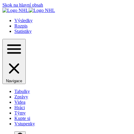
Skok na hlavní obsah
Výsledky
Rozpis
Statistiky
Navigace
Tabulky
Zprávy
Videa
Hráci
Týmy
Kupte si
Vstupenky