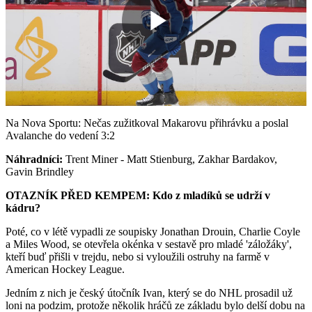
Play
Video
Na Nova Sportu: Nečas zužitkoval Makarovu přihrávku a poslal
Avalanche do vedení 3:2
Náhradníci:
Trent Miner - Matt Stienburg, Zakhar Bardakov,
Gavin Brindley
OTAZNÍK PŘED KEMPEM: Kdo z mladíků se udrží v
kádru?
Poté, co v létě vypadli ze soupisky Jonathan Drouin, Charlie Coyle
a Miles Wood, se otevřela okénka v sestavě pro mladé 'záložáky',
kteří buď přišli v trejdu, nebo si vyloužili ostruhy na farmě v
American Hockey League.
Jedním z nich je český útočník Ivan, který se do NHL prosadil už
loni na podzim, protože několik hráčů ze základu bylo delší dobu na