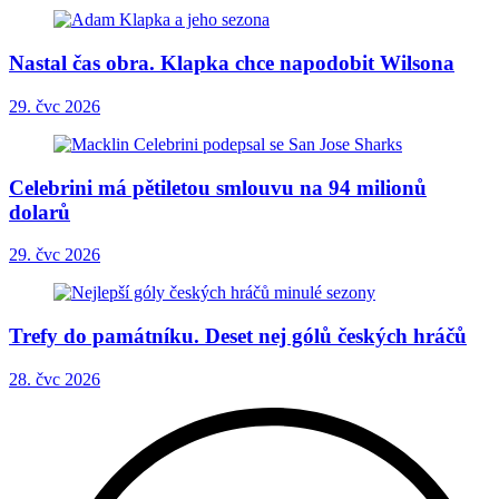
Nastal čas obra. Klapka chce napodobit Wilsona
29. čvc 2026
Celebrini má pětiletou smlouvu na 94 milionů
dolarů
29. čvc 2026
Trefy do památníku. Deset nej gólů českých hráčů
28. čvc 2026