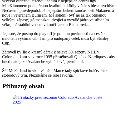
skvělou ofenzivu taženou jedním z nejlepších centrů ligy
MacKinnonem podepřenou kvalitními křídly v čele s bleskurychlým
Nečasem, pravděpodobně nejlepším bekem současnosti Makarem a
nově i veteránem Burnsem. Má solidní (byť ne až tak otrkanou
velkými zápasy) gólmanskou dvojici a vyzrálé jádro ve středním
věku, má stabilní vedení v kouči Jaredu Bednarovi...
Je jasné, že postup do play off je pouhou povinností na cestě k
mnohem vyššímu cíli. Tím pro nadupaný celek musí být Stanley
Cup.
Zároveň by šlo o krásný dárek k oslavě 30. sezony NHL v
Coloradu, kam se v roce 1995 přestěhovali Quebec Nordiques - aby
hned nato jako Avalanche vyhráli svůj první titul.
Šéf McFarland to vidí reálně: "Máme tady špičkové hráče. Jsme
stobodový tým. Nezříkáme se role favorita."
Příbuzný obsah