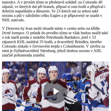
marodce. A v prvním týmu se představil solidně: za Colorado 40
zápasů, ve kterých dal pět branek, připsal si osm bodů a přispíval i
dobrým napadáním a důrazem. Ve 23 letech má za sebou také
sezonu a půl v záložním celku Eagles a je připravený se usadit v
NHL natrvalo.
V Denveru by Ivan mohl obsadit místo v centru nebo na křídle
čtvrté formace. O průnik do prvního týmu se však budou snažit také
o rok starší posila z ruského Petrohradu Bardakov, jenž v 53
zápasech KHL nasbíral 35 bodů, a dvacetiletý Brindley, kterého
Colorado získalo v červnovém trejdu s Columbusem. V závěru za
nimi je čtyřiadvacetiletý Stienburg, jehož druhou sezonu v AHL
značně pošramotila zranění.
Play