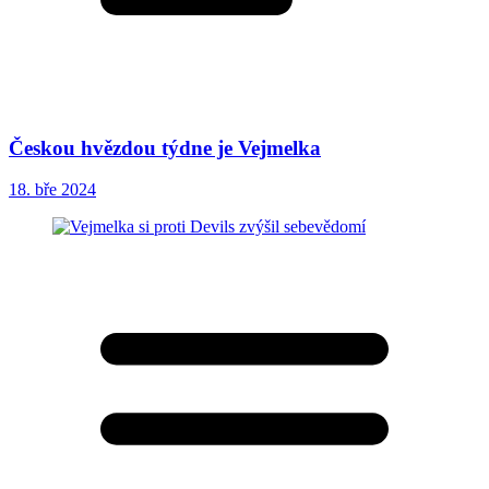
Českou hvězdou týdne je Vejmelka
18. bře 2024