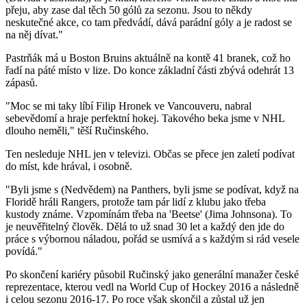
přeju, aby zase dal těch 50 gólů za sezonu. Jsou to někdy
neskutečné akce, co tam předvádí, dává parádní góly a je radost se
na něj dívat."
Pastrňák má u Boston Bruins aktuálně na kontě 41 branek, což ho
řadí na páté místo v lize. Do konce základní části zbývá odehrát 13
zápasů.
"Moc se mi taky líbí Filip Hronek ve Vancouveru, nabral
sebevědomí a hraje perfektní hokej. Takového beka jsme v NHL
dlouho neměli," těší Ručinského.
Ten nesleduje NHL jen v televizi. Občas se přece jen zaletí podívat
do míst, kde hrával, i osobně.
"Byli jsme s (Nedvědem) na Panthers, byli jsme se podívat, když na
Floridě hráli Rangers, protože tam pár lidí z klubu jako třeba
kustody známe. Vzpomínám třeba na 'Beetse' (Jima Johnsona). To
je neuvěřitelný člověk. Dělá to už snad 30 let a každý den jde do
práce s výbornou náladou, pořád se usmívá a s každým si rád vesele
povídá."
Po skončení kariéry působil Ručinský jako generální manažer české
reprezentace, kterou vedl na World Cup of Hockey 2016 a následně
i celou sezonu 2016-17. Po roce však skončil a zůstal už jen