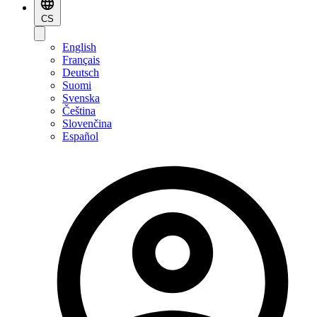
CS
English
Français
Deutsch
Suomi
Svenska
Čeština
Slovenčina
Español