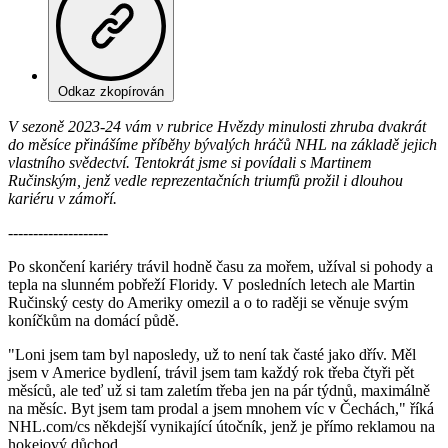
Odkaz zkopírován
V sezoně 2023-24 vám v rubrice Hvězdy minulosti zhruba dvakrát
do měsíce přinášíme příběhy bývalých hráčů NHL na základě jejich
vlastního svědectví. Tentokrát jsme si povídali s Martinem
Ručinským, jenž vedle reprezentačních triumfů prožil i dlouhou
kariéru v zámoří.
--------------------
Po skončení kariéry trávil hodně času za mořem, užíval si pohody a
tepla na slunném pobřeží Floridy. V posledních letech ale Martin
Ručinský cesty do Ameriky omezil a o to raději se věnuje svým
koníčkům na domácí půdě.
"Loni jsem tam byl naposledy, už to není tak časté jako dřív. Měl
jsem v Americe bydlení, trávil jsem tam každý rok třeba čtyři pět
měsíců, ale teď už si tam zaletím třeba jen na pár týdnů, maximálně
na měsíc. Byt jsem tam prodal a jsem mnohem víc v Čechách," říká
NHL.com/cs někdejší vynikající útočník, jenž je přímo reklamou na
hokejový důchod.