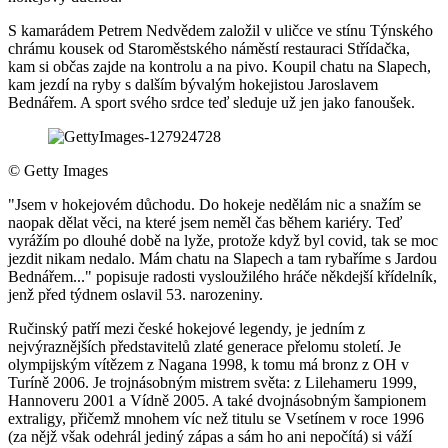
S kamarádem Petrem Nedvědem založil v uličce ve stínu Týnského
chrámu kousek od Staroměstského náměstí restauraci Střídačka,
kam si občas zajde na kontrolu a na pivo. Koupil chatu na Slapech,
kam jezdí na ryby s dalším bývalým hokejistou Jaroslavem
Bednářem. A sport svého srdce teď sleduje už jen jako fanoušek.
©
Getty Images
"Jsem v hokejovém důchodu. Do hokeje nedělám nic a snažím se
naopak dělat věci, na které jsem neměl čas během kariéry. Teď
vyrážím po dlouhé době na lyže, protože když byl covid, tak se moc
jezdit nikam nedalo. Mám chatu na Slapech a tam rybaříme s Jardou
Bednářem..." popisuje radosti vysloužilého hráče někdejší křídelník,
jenž před týdnem oslavil 53. narozeniny.
Ručinský patří mezi české hokejové legendy, je jedním z
nejvýraznějších představitelů zlaté generace přelomu století. Je
olympijským vítězem z Nagana 1998, k tomu má bronz z OH v
Turíně 2006. Je trojnásobným mistrem světa: z Lilehameru 1999,
Hannoveru 2001 a Vídně 2005. A také dvojnásobným šampionem
extraligy, přičemž mnohem víc než titulu se Vsetínem v roce 1996
(za nějž však odehrál jediný zápas a sám ho ani nepočítá) si váží