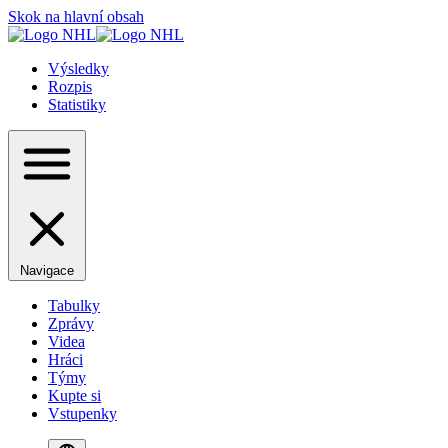
Skok na hlavní obsah
Výsledky
Rozpis
Statistiky
Navigace
Tabulky
Zprávy
Videa
Hráci
Týmy
Kupte si
Vstupenky