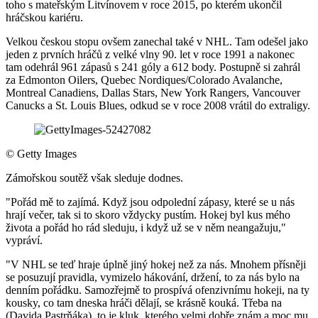
toho s mateřským Litvínovem v roce 2015, po kterém ukončil
hráčskou kariéru.
Velkou českou stopu ovšem zanechal také v NHL. Tam odešel jako
jeden z prvních hráčů z velké vlny 90. let v roce 1991 a nakonec
tam odehrál 961 zápasů s 241 góly a 612 body. Postupně si zahrál
za Edmonton Oilers, Quebec Nordiques/Colorado Avalanche,
Montreal Canadiens, Dallas Stars, New York Rangers, Vancouver
Canucks a St. Louis Blues, odkud se v roce 2008 vrátil do extraligy.
©
Getty Images
Zámořskou soutěž však sleduje dodnes.
"Pořád mě to zajímá. Když jsou odpolední zápasy, které se u nás
hrají večer, tak si to skoro vždycky pustím. Hokej byl kus mého
života a pořád ho rád sleduju, i když už se v něm neangažuju,"
vypráví.
"V NHL se teď hraje úplně jiný hokej než za nás. Mnohem přísněji
se posuzují pravidla, vymizelo hákování, držení, to za nás bylo na
denním pořádku. Samozřejmě to prospívá ofenzivnímu hokeji, na ty
kousky, co tam dneska hráči dělají, se krásně kouká. Třeba na
(Davida Pastrňáka), to je kluk, kterého velmi dobře znám a moc mu