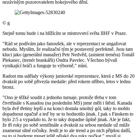
nezávislým pozorovatelem hokejového dění.
©
g
Stejně tomu bude i na blížícím se mistrovství světa IIHF v Praze.
"Rád se podívám jako fanoušek, ale v reprezentaci se angažovat
nebudu. Myslím, že realizační tým je postavený perfektně. Jsou tam
kluci jako (generální manažer) Petr Nedvěd, (asistent trenéra) Tomáš
Plekanec, (trenér brankářů) Ondra Pavelec. Všechno bývalí
vynikající hráči a funguje to výborně," míní.
Radost mu udělaly výkony juniorské reprezentace, která z MS do 20
dvakrát po sobě přivezla medaile: před rokem stříbro, letos v lednu
bronz.
"Ono je těžké soudit z jednoho turnaje, protože třeba v tom
čtvrtfinále s Kanadou (na posledním MS) jsme měli i štěstí. Kanada
byla dvě třetiny lepší a na konci dostala smolný gól, taky to mohlo
dopadnout opačně a teď by se to hodnotilo jinak. I pak s Finskem to
bylo 2:5 a vypadalo to, že to taky dopadne úplně jinak. Ale je fakt,
že tři roky po sobě semifinále a dvakrát za sebou medaile už může
znamenat silné ročníky. Jestli je to ale trend a po nich přijdou další,
na to si budeme muset ještě nějaké dva roky počkat," myslí si.