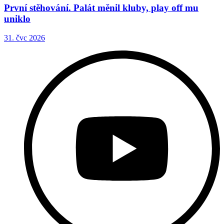
První stěhování. Palát měnil kluby, play off mu
uniklo
31. čvc 2026