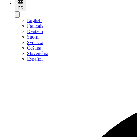
CS
English
Français
Deutsch
Suomi
Svenska
Čeština
Slovenčina
Español