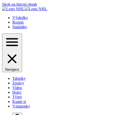
Skok na hlavní obsah
Výsledky
Rozpis
Statistiky
Navigace
Tabulky
Zprávy
Videa
Hráci
Týmy
Kupte si
Vstupenky