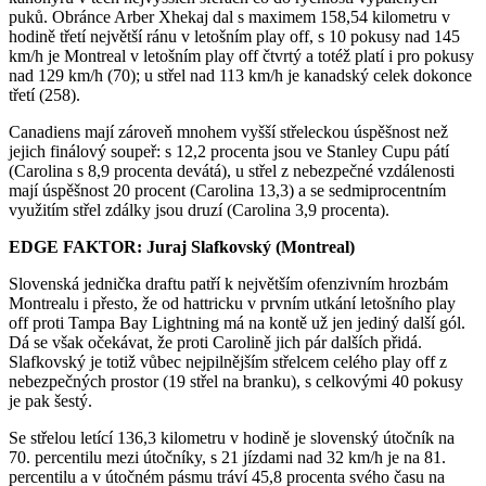
puků. Obránce Arber Xhekaj dal s maximem 158,54 kilometru v
hodině třetí největší ránu v letošním play off, s 10 pokusy nad 145
km/h je Montreal v letošním play off čtvrtý a totéž platí i pro pokusy
nad 129 km/h (70); u střel nad 113 km/h je kanadský celek dokonce
třetí (258).
Canadiens mají zároveň mnohem vyšší střeleckou úspěšnost než
jejich finálový soupeř: s 12,2 procenta jsou ve Stanley Cupu pátí
(Carolina s 8,9 procenta devátá), u střel z nebezpečné vzdálenosti
mají úspěšnost 20 procent (Carolina 13,3) a se sedmiprocentním
využitím střel zdálky jsou druzí (Carolina 3,9 procenta).
EDGE FAKTOR: Juraj Slafkovský (Montreal)
Slovenská jednička draftu patří k největším ofenzivním hrozbám
Montrealu i přesto, že od hattricku v prvním utkání letošního play
off proti Tampa Bay Lightning má na kontě už jen jediný další gól.
Dá se však očekávat, že proti Carolině jich pár dalších přidá.
Slafkovský je totiž vůbec nejpilnějším střelcem celého play off z
nebezpečných prostor (19 střel na branku), s celkovými 40 pokusy
je pak šestý.
Se střelou letící 136,3 kilometru v hodině je slovenský útočník na
70. percentilu mezi útočníky, s 21 jízdami nad 32 km/h je na 81.
percentilu a v útočném pásmu tráví 45,8 procenta svého času na