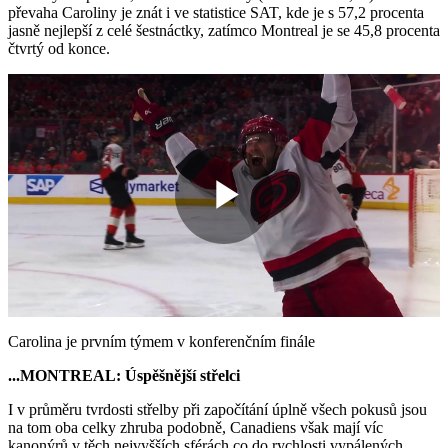
převaha Caroliny je znát i ve statistice SAT, kde je s 57,2 procenta
jasně nejlepší z celé šestnáctky, zatímco Montreal je se 45,8 procenta
čtvrtý od konce.
Play
Video
Carolina je prvním týmem v konferenčním finále
...MONTREAL: Úspěšnější střelci
I v průměru tvrdosti střelby při započítání úplně všech pokusů jsou
na tom oba celky zhruba podobně, Canadiens však mají víc
kanonýrů v těch nejvyšších sférách co do rychlosti vypálených