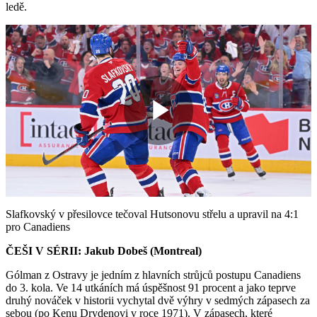
ledě.
Play
Video
Slafkovský v přesilovce tečoval Hutsonovu střelu a upravil na 4:1
pro Canadiens
ČEŠI V SÉRII: Jakub Dobeš (Montreal)
Gólman z Ostravy je jedním z hlavních strůjců postupu Canadiens
do 3. kola. Ve 14 utkáních má úspěšnost 91 procent a jako teprve
druhý nováček v historii vychytal dvě výhry v sedmých zápasech za
sebou (po Kenu Drydenovi v roce 1971). V zápasech, které