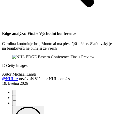
Edge analýza: Finále Východní konference
Carolina kontroluje hru, Montreal má přesnější střelce. Slafkovský je
na brankovišti nejpilnější ze všech
©
Getty Images
Autor
Michael Langr
@NHLcz
nezávislý šéfautor NHL.com/cs
19. května 2026