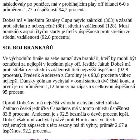
následovaly po porážce, má v probíhajícím play off bilanci 6-0 s
průměrem 1,77 a úspěšností 94,2 procenta.
Dobeš má v letošním Stanley Cupu nejvíc zákroků (363) a zásahů
proti střelám z nebezpečné (88) i střední vzdálenosti (128). Mezi
brankáři s aspoň čtyřmi starty je třetí v úspěšnosti proti střelám ze
střední vzdálenosti (92,8 procenta).
SOUBOJ BRANKÁŘŮ
Ve východním finále na sebe narazí dva brankáři, kteří by mohli být
označeni za nejlepší v letošním play off. Jestliže Jakub Dobeš má
proti střelám ze střední vzdálenosti třetí nejvyšší úspěšnost (92,8
procenta), Frederik Andersen z Caroliny je s 93,8 procenta vůbec
nejlepší. Dánský gólman vychytal v osmi startech dvě čistá konta a
první je i s průměrem 1,12 branky na zápas a s celkovou úspěšností
95 procent.
Oproti Dobešovi má největší výhodu v chytání střel zblízka.
Zatímco česká jednička Canadiens má v tomto ohledu úspěšnost
83,8 procenta, Andersen je s 92,5 bezmála o devět procent lepší.
Dobeš však umí zachytat právě proti Hurricanes: ve třech
vzájemných zápasech z této sezony má tři výhry, průměr 2,67 a
úspěšnost 92,2 procenta.