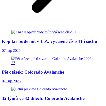
Kopitar bude mít v L.A. vyvěšené číslo 11 i sochu
07. srp 2026
Pět otázek: Colorado Avalanche
07. srp 2026
32 týmů ve 32 dnech: Colorado Avalanche