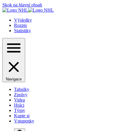
Skok na hlavní obsah
Výsledky
Rozpis
Statistiky
Navigace
Tabulky
Zprávy
Videa
Hráci
Týmy
Kupte si
Vstupenky