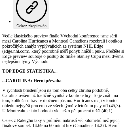
Odkaz zkopírován
Vedle klasického preview finále Východní konference jsme sérii
mezi Carolina Hurricanes a Montreal Canadiens rozebrali i optikou
pokročilých analýz vyplývajících ze systému NHL Edge
(edge.nhl.com), který podrobně měří pohyb hráčů i puku. Přečtěte si
Edge preview souboje o postup do finále Stanley Cupu mezi dvěma
nejlepšími týmy Východu.
TOP EDGE STATISTIKA...
...CAROLINA: Herní převaha
V rychlosti bruslení jsou na tom oba celky zhruba podobně,
Carolina ovšem už tradičně vyniká v kontrole hry. To je znát i na
tom, kolik času tráví v útočném pásmu. Hurricanes mají v tomto
ohledu nejvyšší procento ze všech týmů v letošním play off (45,3).
U Montrealu je tato hodnota víc než o pět procent nižší (40,1).
Celek z Raleighu taky v průměru nabruslí víc kilometrů než jejich
finálový soupeř: 14,69 na 60 minut hry (Canadiens 14,27). Herní