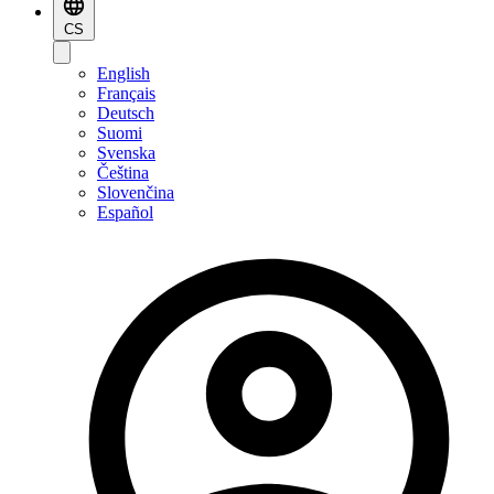
CS
English
Français
Deutsch
Suomi
Svenska
Čeština
Slovenčina
Español