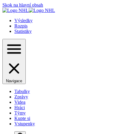
Skok na hlavní obsah
Výsledky
Rozpis
Statistiky
Navigace
Tabulky
Zprávy
Videa
Hráci
Týmy
Kupte si
Vstupenky