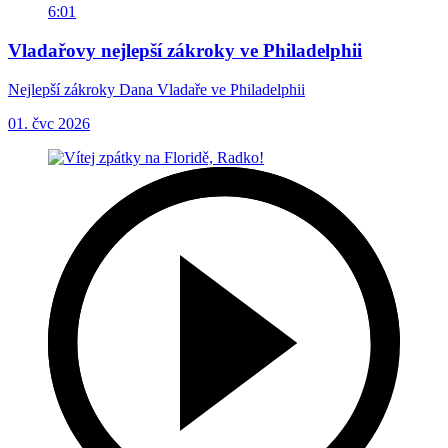
6:01
Vladařovy nejlepší zákroky ve Philadelphii
Nejlepší zákroky Dana Vladaře ve Philadelphii
01. čvc 2026