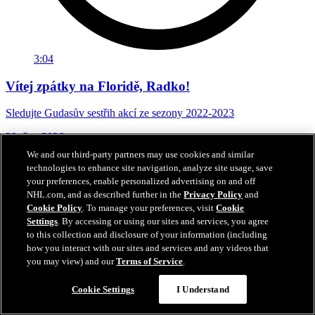
3:04
Vítej zpátky na Floridě, Radko!
Sledujte Gudasův sestřih akcí ze sezony 2022-2023
29. čvn 2026
We and our third-party partners may use cookies and similar
technologies to enhance site navigation, analyze site usage, save
your preferences, enable personalized advertising on and off
NHL.com, and as described further in the
Privacy Policy
and
Cookie Policy
. To manage your preferences, visit
Cookie
Settings
. By accessing or using our sites and services, you agree
to this collection and disclosure of your information (including
how you interact with our sites and services and any videos that
you may view) and our
Terms of Service
.
Cookie Settings
I Understand