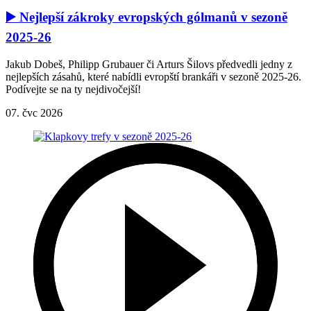
▶️ Nejlepší zákroky evropských gólmanů v sezoně
2025-26
Jakub Dobeš, Philipp Grubauer či Arturs Šilovs předvedli jedny z
nejlepších zásahů, které nabídli evropští brankáři v sezoně 2025-26.
Podívejte se na ty nejdivočejší!
07. čvc 2026