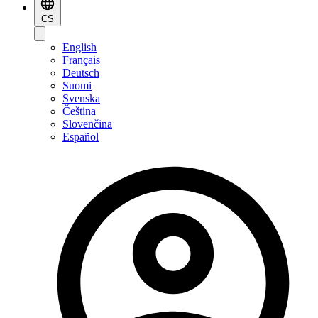
CS
English
Français
Deutsch
Suomi
Svenska
Čeština
Slovenčina
Español