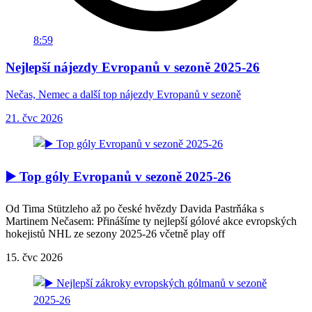
8:59
Nejlepší nájezdy Evropanů v sezoně 2025-26
Nečas, Nemec a další top nájezdy Evropanů v sezoně
21. čvc 2026
▶️ Top góly Evropanů v sezoně 2025-26
Od Tima Stützleho až po české hvězdy Davida Pastrňáka s
Martinem Nečasem: Přinášíme ty nejlepší gólové akce evropských
hokejistů NHL ze sezony 2025-26 včetně play off
15. čvc 2026