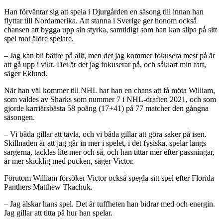
Han förväntar sig att spela i Djurgården en säsong till innan han
flyttar till Nordamerika. Att stanna i Sverige ger honom också
chansen att bygga upp sin styrka, samtidigt som han kan slipa på sitt
spel mot äldre spelare.
– Jag kan bli bättre på allt, men det jag kommer fokusera mest på är
att gå upp i vikt. Det är det jag fokuserar på, och såklart min fart,
säger Eklund.
När han väl kommer till NHL har han en chans att få möta William,
som valdes av Sharks som nummer 7 i NHL-draften 2021, och som
gjorde karriärsbästa 58 poäng (17+41) på 77 matcher den gångna
säsongen.
– Vi båda gillar att tävla, och vi båda gillar att göra saker på isen.
Skillnaden är att jag går in mer i spelet, i det fysiska, spelar längs
sargerna, tacklas lite mer och så, och han tittar mer efter passningar,
är mer skicklig med pucken, säger Victor.
Förutom William försöker Victor också spegla sitt spel efter Florida
Panthers Matthew Tkachuk.
– Jag älskar hans spel. Det är tuffheten han bidrar med och energin.
Jag gillar att titta på hur han spelar.