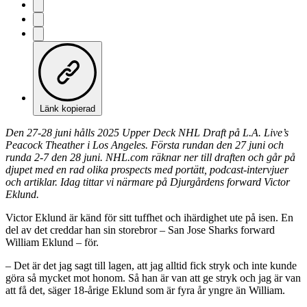
Länk kopierad
Den 27-28 juni hålls 2025 Upper Deck NHL Draft på L.A. Live’s
Peacock Theather i Los Angeles. Första rundan den 27 juni och
runda 2-7 den 28 juni. NHL.com räknar ner till draften och går på
djupet med en rad olika prospects med portätt, podcast-intervjuer
och artiklar. Idag tittar vi närmare på Djurgårdens forward Victor
Eklund.
Victor Eklund är känd för sitt tuffhet och ihärdighet ute på isen. En
del av det creddar han sin storebror – San Jose Sharks forward
William Eklund – för.
– Det är det jag sagt till lagen, att jag alltid fick stryk och inte kunde
göra så mycket mot honom. Så han är van att ge stryk och jag är van
att få det, säger 18-årige Eklund som är fyra år yngre än William.