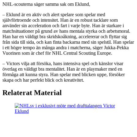
NHL-scouterna säger samma sak om Eklund,
– Eklund är en aktiv och alert spelare som spelar med
självförtroende och intensitet. Han är en robust tacklare som
använder sin acceleration och fart i varje byte. Han är starkare i
matchsituationer på grund av hans mentala styrka och arbetsmoral.
Han har en väldigt bra skridskoåkning, accelererar och flyttar sig
från sida till sida, och kan finta backarna med sin spelstil. Han spelar
i ett högre tempo än många andra i matcherna, säger Jukka-Pekka
Vuorinen som är chef för NHL Central Scouting Europe.
– Victors vilja att försöka, hans intensiva spel och känslor visar
överlag en väldigt bra mentalitet. Han är en playmaker med en
förmåga att kunna styra. Han spelar med blicken uppe, försöker
skapa och har perfekt blick och kreativitet.
Relaterat Material