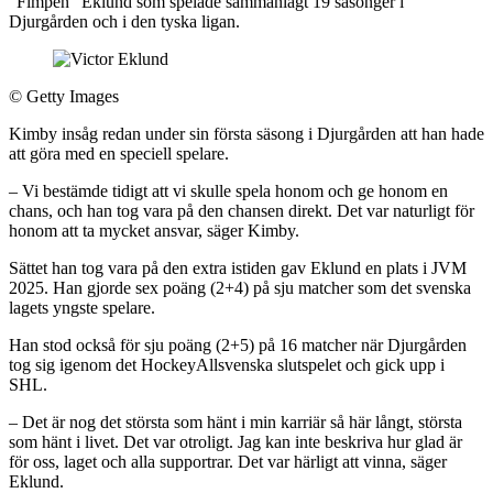
”Fimpen” Eklund som spelade sammanlagt 19 säsonger i
Djurgården och i den tyska ligan.
©
Getty Images
Kimby insåg redan under sin första säsong i Djurgården att han hade
att göra med en speciell spelare.
– Vi bestämde tidigt att vi skulle spela honom och ge honom en
chans, och han tog vara på den chansen direkt. Det var naturligt för
honom att ta mycket ansvar, säger Kimby.
Sättet han tog vara på den extra istiden gav Eklund en plats i JVM
2025. Han gjorde sex poäng (2+4) på sju matcher som det svenska
lagets yngste spelare.
Han stod också för sju poäng (2+5) på 16 matcher när Djurgården
tog sig igenom det HockeyAllsvenska slutspelet och gick upp i
SHL.
– Det är nog det största som hänt i min karriär så här långt, största
som hänt i livet. Det var otroligt. Jag kan inte beskriva hur glad är
för oss, laget och alla supportrar. Det var härligt att vinna, säger
Eklund.