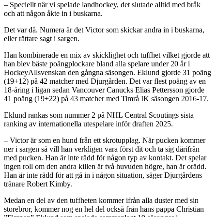
– Speciellt när vi spelade landhockey, det slutade alltid med bråk
och att någon åkte in i buskarna.
Det var då. Numera är det Victor som skickar andra in i buskarna,
eller rättare sagt i sargen.
Han kombinerade en mix av skicklighet och tuffhet vilket gjorde att
han blev bäste poängplockare bland alla spelare under 20 år i
HockeyAllsvenskan den gångna säsongen. Eklund gjorde 31 poäng
(19+12) på 42 matcher med Djurgården. Det var flest poäng av en
18-åring i ligan sedan Vancouver Canucks Elias Pettersson gjorde
41 poäng (19+22) på 43 matcher med Timrå IK säsongen 2016-17.
Eklund rankas som nummer 2 på NHL Central Scoutings sista
ranking av internationella utespelare inför draften 2025.
– Victor är som en hund från ett skrotupplag. När pucken kommer
ner i sargen så vill han verkligen vara först dit och ta sig därifrån
med pucken. Han är inte rädd för någon typ av kontakt. Det spelar
ingen roll om den andra killen är två huvuden högre, han är orädd.
Han är inte rädd för att gå in i någon situation, säger Djurgårdens
tränare Robert Kimby.
Medan en del av den tuffheten kommer ifrån alla duster med sin
storebror, kommer nog en hel del också från hans pappa Christian