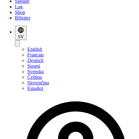
Spelare
Lag
Shop
Biljetter
SV
English
Français
Deutsch
Suomi
Svenska
Čeština
Slovenčina
Español