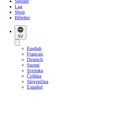
Spelare
Lag
Shop
Biljetter
SV
English
Français
Deutsch
Suomi
Svenska
Čeština
Slovenčina
Español