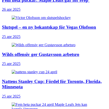
Fem heta puckar: Maple Leafs går för svep
26 apr 2025
Slutspel – en ny bekantskap för Vegas Olofsson
25 apr 2025
Wilds offensiv ger Gustavsson arbetsro
25 apr 2025
Nattens Stanley Cup: Fördel för Toronto, Florida,
Minnesota
25 apr 2025