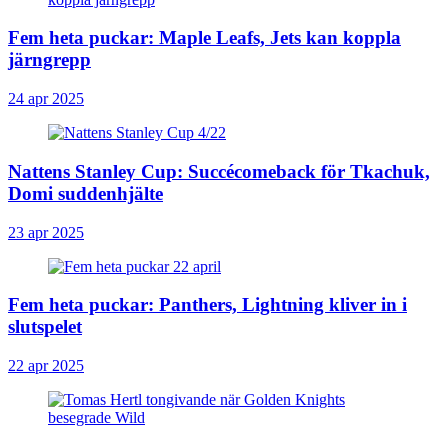
Fem heta puckar: Maple Leafs, Jets kan koppla
järngrepp
24 apr 2025
Nattens Stanley Cup: Succécomeback för Tkachuk,
Domi suddenhjälte
23 apr 2025
Fem heta puckar: Panthers, Lightning kliver in i
slutspelet
22 apr 2025