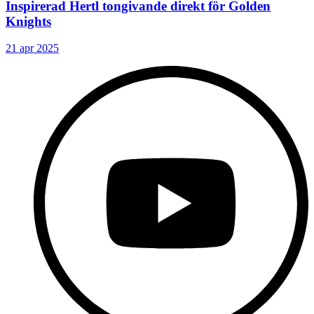
Inspirerad Hertl tongivande direkt för Golden
Knights
21 apr 2025