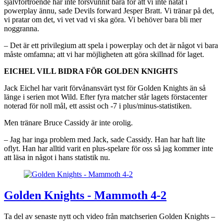
självförtroende har inte försvunnit bara för att vi inte nätat i
powerplay ännu, sade Devils forward Jesper Bratt. Vi tränar på det,
vi pratar om det, vi vet vad vi ska göra. Vi behöver bara bli mer
noggranna.
– Det är ett privilegium att spela i powerplay och det är något vi bara
måste omfamna; att vi har möjligheten att göra skillnad för laget.
EICHEL VILL BIDRA FÖR GOLDEN KNIGHTS
Jack Eichel har varit förvånansvärt tyst för Golden Knights än så
länge i serien mot Wild. Efter fyra matcher står lagets förstacenter
noterad för noll mål, ett assist och -7 i plus/minus-statistiken.
Men tränare Bruce Cassidy är inte orolig.
– Jag har inga problem med Jack, sade Cassidy. Han har haft lite
oflyt. Han har alltid varit en plus-spelare för oss så jag kommer inte
att läsa in något i hans statistik nu.
Golden Knights - Mammoth 4-2
Ta del av senaste nytt och video från matchserien Golden Knights –