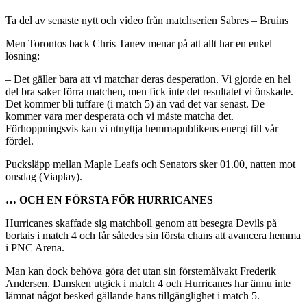
Ta del av senaste nytt och video från matchserien Sabres – Bruins
Men Torontos back Chris Tanev menar på att allt har en enkel
lösning:
– Det gäller bara att vi matchar deras desperation. Vi gjorde en hel
del bra saker förra matchen, men fick inte det resultatet vi önskade.
Det kommer bli tuffare (i match 5) än vad det var senast. De
kommer vara mer desperata och vi måste matcha det.
Förhoppningsvis kan vi utnyttja hemmapublikens energi till vår
fördel.
Pucksläpp mellan Maple Leafs och Senators sker 01.00, natten mot
onsdag (Viaplay).
… OCH EN FÖRSTA FÖR HURRICANES
Hurricanes skaffade sig matchboll genom att besegra Devils på
bortais i match 4 och får således sin första chans att avancera hemma
i PNC Arena.
Man kan dock behöva göra det utan sin förstemålvakt Frederik
Andersen. Dansken utgick i match 4 och Hurricanes har ännu inte
lämnat något besked gällande hans tillgänglighet i match 5.