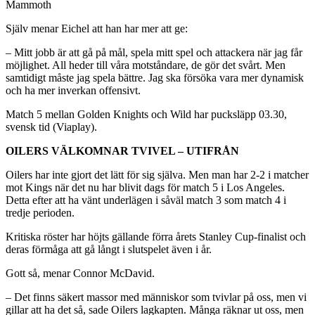
Mammoth
Själv menar Eichel att han har mer att ge:
– Mitt jobb är att gå på mål, spela mitt spel och attackera när jag får
möjlighet. All heder till våra motståndare, de gör det svårt. Men
samtidigt måste jag spela bättre. Jag ska försöka vara mer dynamisk
och ha mer inverkan offensivt.
Match 5 mellan Golden Knights och Wild har pucksläpp 03.30,
svensk tid (Viaplay).
OILERS VÄLKOMNAR TVIVEL – UTIFRÅN
Oilers har inte gjort det lätt för sig själva. Men man har 2-2 i matcher
mot Kings när det nu har blivit dags för match 5 i Los Angeles.
Detta efter att ha vänt underlägen i såväl match 3 som match 4 i
tredje perioden.
Kritiska röster har höjts gällande förra årets Stanley Cup-finalist och
deras förmåga att gå långt i slutspelet även i år.
Gott så, menar Connor McDavid.
– Det finns säkert massor med människor som tvivlar på oss, men vi
gillar att ha det så, sade Oilers lagkapten. Många räknar ut oss, men