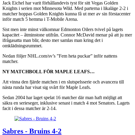
Jack Eichel har varit förhållandevis tyst för sitt Vegas Golden
Knights i serien mot Minnesota Wild. Med parterna i likaläge 2-2 i
matcher hoppas Golden Knights kunna få ut mer av sin förstacenter
inför match 5 hemma i T-Mobile Arena.
Sist men inte minst välkomnar Edmonton Oilers tvivel på lagets
kapacitet – åtminstone utifrån. Connor McDavid menar på att ju mer
ifrågasatta man blir, desto mer samlas man kring det i
omklädningsrummet.
Nedan följer NHL.com/sv’s ”Fem heta puckar” inför nattens
matcher.
NY MATCHBOLL FÖR MAPLE LEAFS…
Att vinna den fjärde matchen i en slutspelsserie och avancera till
nästa runda har visat sig svårt för Maple Leafs.
Sedan 2004 har laget spelat 16 matcher där man haft möjligt att
säkra en serieseger, inklusive senast i match 4 mot Senators. Lagets
facit i dessa matcher är 2-14.
Sabres - Bruins 4-2