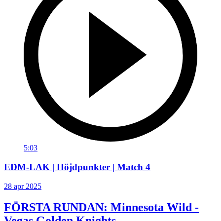
5:03
EDM-LAK | Höjdpunkter | Match 4
28 apr 2025
FÖRSTA RUNDAN: Minnesota Wild -
Vegas Golden Knights