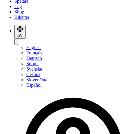
Spelare
Lag
Shop
Biljetter
SV
English
Français
Deutsch
Suomi
Svenska
Čeština
Slovenčina
Español