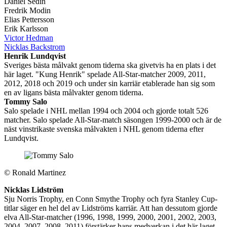
Daniel Sedin
Fredrik Modin
Elias Pettersson
Erik Karlsson
Victor Hedman
Nicklas Backstrom
Henrik Lundqvist
Sveriges bästa målvakt genom tiderna ska givetvis ha en plats i det
här laget. "Kung Henrik" spelade All-Star-matcher 2009, 2011,
2012, 2018 och 2019 och under sin karriär etablerade han sig som
en av ligans bästa målvakter genom tiderna.
Tommy Salo
Salo spelade i NHL mellan 1994 och 2004 och gjorde totalt 526
matcher. Salo spelade All-Star-match säsongen 1999-2000 och är de
näst vinstrikaste svenska målvakten i NHL genom tiderna efter
Lundqvist.
©
Ronald Martinez
Nicklas Lidström
Sju Norris Trophy, en Conn Smythe Trophy och fyra Stanley Cup-
titlar säger en hel del av Lidströms karriär. Att han dessutom gjorde
elva All-Star-matcher (1996, 1998, 1999, 2000, 2001, 2002, 2003,
2004, 2007, 2008, 2011) förstärker hans medverkan i det här laget.