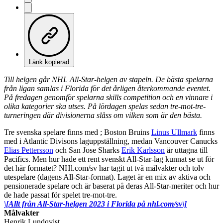
Länk kopierad
Till helgen går NHL All-Star-helgen av stapeln. De bästa spelarna
från ligan samlas i Florida för det årligen återkommande eventet.
På fredagen genomför spelarna skills competition och en vinnare i
olika kategorier ska utses. På lördagen spelas sedan tre-mot-tre-
turneringen där divisionerna slåss om vilken som är den bästa.
Tre svenska spelare finns med ; Boston Bruins
Linus Ullmark
finns
med i Atlantic Divisons laguppställning, medan Vancouver Canucks
Elias Pettersson
och San Jose Sharks
Erik Karlsson
är uttagna till
Pacifics. Men hur hade ett rent svenskt All-Star-lag kunnat se ut för
det här formatet? NHl.com/sv har tagit ut två målvakter och tolv
utespelare (dagens All-Star-format). Laget är en mix av aktiva och
pensionerade spelare och är baserat på deras All-Star-meriter och hur
de hade passat för spelet tre-mot-tre.
\[Allt från All-Star-helgen 2023 i Florida på nhl.com/sv\]
Målvakter
Henrik Lundqvist