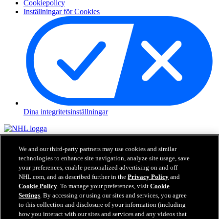
Cookiepolicy
Inställningar för Cookies
Dina integritetsinställningar
NHL.com är den officiella hemsidan för National Hockey League.
Alla NHL loggor och varumärken, NHL lag loggor och ord
We and our third-party partners may use cookies and similar
beskrivna här för NHL och dess respektive lag får inte återskapas
technologies to enhance site navigation, analyze site usage, save
utan tidigare skriftlig tillåtelse från NHL Enterprises, L.P. © NHL
your preferences, enable personalized advertising on and off
2026. Alla Rättigheter Förbehållna. Alla NHL tröjor specialiserade
NHL.com, and as described further in the
Privacy Policy
and
med NHL spelares namn och nummer är officiellt licenserade av
Cookie Policy
. To manage your preferences, visit
Cookie
NHL och NHLPA. Ord och logga kring Zamboni och specialisering
Settings
. By accessing or using our sites and services, you agree
kring Zambonis maskiner är registrerade varumärken hos Frank J.
to this collection and disclosure of your information (including
Zamboni & Co., Inc.© Frank J. Zamboni & Co., Inc. 2026. Alla
how you interact with our sites and services and any videos that
Rättigheter Förbehållna. Andra varumärken från tredje part och