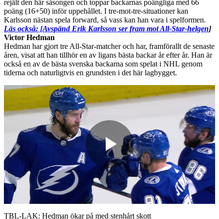
rejält den här säsongen och toppar backarnas poängliga med 66
poäng (16+50) inför uppehållet. I tre-mot-tre-situationer kan
Karlsson nästan spela forward, så vass kan han vara i spelformen.
Läs också: [Avspänd Erik Karlsson ser fram mot All-Star-helgen
]
Victor Hedman
Hedman har gjort tre All-Star-matcher och har, framförallt de senaste
åren, visat att han tillhör en av ligans bästa backar år efter år. Han är
också en av de bästa svenska backarna som spelat i NHL genom
tiderna och naturligtvis en grundsten i det här lagbygget.
Play
Video
TBL-LAK: Hedman ökar på med stenhårt skott