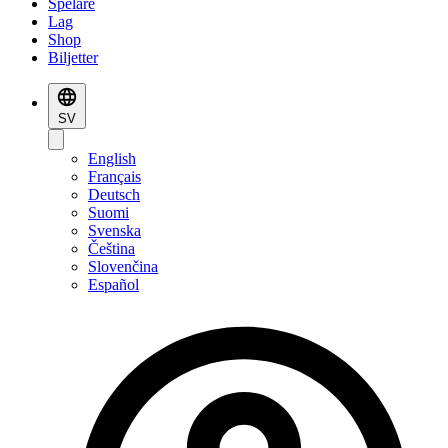
Spelare
Lag
Shop
Biljetter
SV
English
Français
Deutsch
Suomi
Svenska
Čeština
Slovenčina
Español