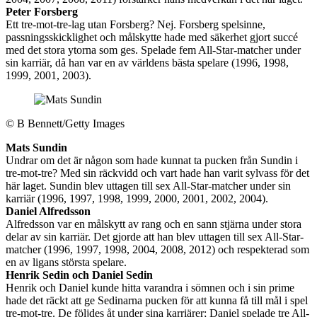
Peter Forsberg
Ett tre-mot-tre-lag utan Forsberg? Nej. Forsberg spelsinne,
passningsskicklighet och målskytte hade med säkerhet gjort succé
med det stora ytorna som ges. Spelade fem All-Star-matcher under
sin karriär, då han var en av världens bästa spelare (1996, 1998,
1999, 2001, 2003).
©
B Bennett/Getty Images
Mats Sundin
Undrar om det är någon som hade kunnat ta pucken från Sundin i
tre-mot-tre? Med sin räckvidd och vart hade han varit sylvass för det
här laget. Sundin blev uttagen till sex All-Star-matcher under sin
karriär (1996, 1997, 1998, 1999, 2000, 2001, 2002, 2004).
Daniel Alfredsson
Alfredsson var en målskytt av rang och en sann stjärna under stora
delar av sin karriär. Det gjorde att han blev uttagen till sex All-Star-
matcher (1996, 1997, 1998, 2004, 2008, 2012) och respekterad som
en av ligans största spelare.
Henrik Sedin och Daniel Sedin
Henrik och Daniel kunde hitta varandra i sömnen och i sin prime
hade det räckt att ge Sedinarna pucken för att kunna få till mål i spel
tre-mot-tre. De följdes åt under sina karriärer; Daniel spelade tre All-