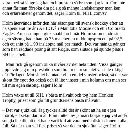
vara med så länge jag kan och prestera så bra som jag kan. Om inte
annat får man försöka dra på sig så många landskamper man kan
och erfarenheter genom det, säger Holm till NHL.com/sv.
Holm återvände inför den här säsongen till svensk hockey efter att
ha spenderat tre år i AHL: två i Manitoba Moose och ett i Colorado
Eagles. Anpassningen gick snabbt och när Holm summerade sin
egen säsong hade han på 35 matcher en räddningsprocent på 92,5
och ett snitt på 1,90 insläppta mål per match. Det var många gånger
som han räddade poäng åt sitt Rögle, som slutade på sjunde plats i
SHL:s tabell.
– Man fick gå igenom olika nivåer av det hela tiden. Vissa gånger
upplevde jag min prestation som bra, men resultatet var inte riktigt
där för laget. Mot slutet hämtade vi in en del vinster också, så det var
skönt för egot det också och få lite vinster i min kolumn om man ser
till min egen säsong, säger Holm
Holm växte ut till SHL:s bästa målvakt och tog hem Honken
Trophy, priset som går till grundseriens bästa målvakt.
– Det var sjukt kul. Jag tycker alltid det är skönt att ha en egen
morot, ett sekundärt mål. Från mitten av januari började jag väl ändå
snegla lite dit, att det hade varit kul att vara med i diskussionen i alla
fall. Så när man väl fick priset så var det en sjuk ära, säger Holm.