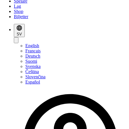
Spelare
Lag
Shop
Biljetter
SV
English
Français
Deutsch
Suomi
Svenska
Čeština
Slovenčina
Español