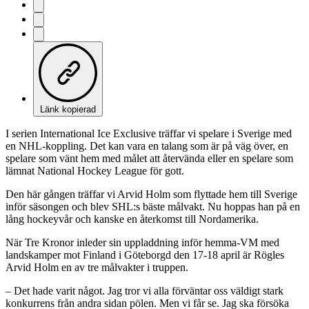
Länk kopierad
I serien International Ice Exclusive träffar vi spelare i Sverige med
en NHL-koppling. Det kan vara en talang som är på väg över, en
spelare som vänt hem med målet att återvända eller en spelare som
lämnat National Hockey League för gott.
Den här gången träffar vi Arvid Holm som flyttade hem till Sverige
inför säsongen och blev SHL:s bäste målvakt. Nu hoppas han på en
lång hockeyvår och kanske en återkomst till Nordamerika.
När Tre Kronor inleder sin uppladdning inför hemma-VM med
landskamper mot Finland i Göteborgd den 17-18 april är Rögles
Arvid Holm en av tre målvakter i truppen.
– Det hade varit något. Jag tror vi alla förväntar oss väldigt stark
konkurrens från andra sidan pölen. Men vi får se. Jag ska försöka