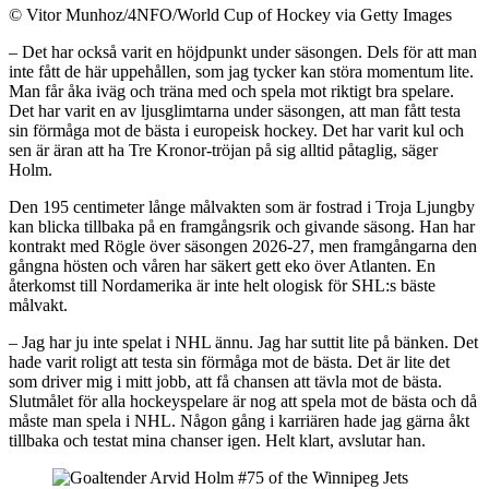
©
Vitor Munhoz/4NFO/World Cup of Hockey via Getty Images
– Det har också varit en höjdpunkt under säsongen. Dels för att man
inte fått de här uppehållen, som jag tycker kan störa momentum lite.
Man får åka iväg och träna med och spela mot riktigt bra spelare.
Det har varit en av ljusglimtarna under säsongen, att man fått testa
sin förmåga mot de bästa i europeisk hockey. Det har varit kul och
sen är äran att ha Tre Kronor-tröjan på sig alltid påtaglig, säger
Holm.
Den 195 centimeter långe målvakten som är fostrad i Troja Ljungby
kan blicka tillbaka på en framgångsrik och givande säsong. Han har
kontrakt med Rögle över säsongen 2026-27, men framgångarna den
gångna hösten och våren har säkert gett eko över Atlanten. En
återkomst till Nordamerika är inte helt ologisk för SHL:s bäste
målvakt.
– Jag har ju inte spelat i NHL ännu. Jag har suttit lite på bänken. Det
hade varit roligt att testa sin förmåga mot de bästa. Det är lite det
som driver mig i mitt jobb, att få chansen att tävla mot de bästa.
Slutmålet för alla hockeyspelare är nog att spela mot de bästa och då
måste man spela i NHL. Någon gång i karriären hade jag gärna åkt
tillbaka och testat mina chanser igen. Helt klart, avslutar han.