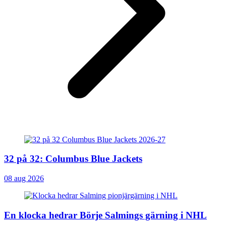
32 på 32: Columbus Blue Jackets
08 aug 2026
En klocka hedrar Börje Salmings gärning i NHL