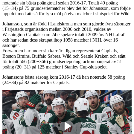
noterade sin bästa poängtotal sedan 2016-17. Totalt 49 poäng
(15+34) på 75 grundseriematcher blev det för Johansson, som följde
upp det med att stå för fyra mål på elva matcher i slutspelet för Wild.
Johansson, som är född i Landskrona men som gjorde fyra säsonger
i Färjestads organisation mellan 2006 och 2010, valdes av
Washington Capitals som 24:e spelare totalt i 2009 års NHL-draft
och har sedan dess skrapat ihop 1058 matcher i NHL över 16
säsonger.
Forwarden har under sin karriär i ligan representerat Capitals,
Boston Bruins, Buffalo Sabres, Wild och Seattle Kraken och stått
för totalt 566 (200+366) grundseriepoäng, ackompanjerat av 51
poäng (20+31) på 125 matcher i Stanley Cup-slutspelet.
Johanssons bästa säsong kom 2016-17 då han noterade 58 poäng
(24+34) på 82 matcher för Capitals.