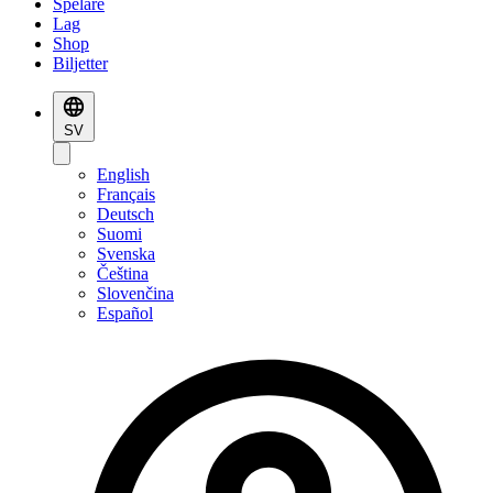
Spelare
Lag
Shop
Biljetter
SV
English
Français
Deutsch
Suomi
Svenska
Čeština
Slovenčina
Español