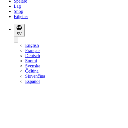
Spelare
Lag
Shop
Biljetter
SV
English
Français
Deutsch
Suomi
Svenska
Čeština
Slovenčina
Español