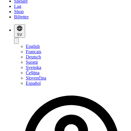
Spelare
Lag
Shop
Biljetter
SV
English
Français
Deutsch
Suomi
Svenska
Čeština
Slovenčina
Español