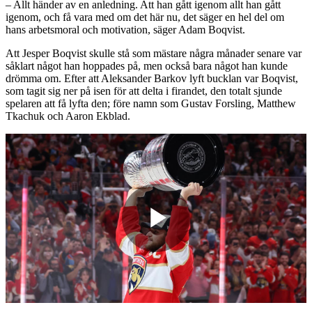
– Allt händer av en anledning. Att han gått igenom allt han gått
igenom, och få vara med om det här nu, det säger en hel del om
hans arbetsmoral och motivation, säger Adam Boqvist.
Att Jesper Boqvist skulle stå som mästare några månader senare var
såklart något han hoppades på, men också bara något han kunde
drömma om. Efter att Aleksander Barkov lyft bucklan var Boqvist,
som tagit sig ner på isen för att delta i firandet, den totalt sjunde
spelaren att få lyfta den; före namn som Gustav Forsling, Matthew
Tkachuk och Aaron Ekblad.
Play