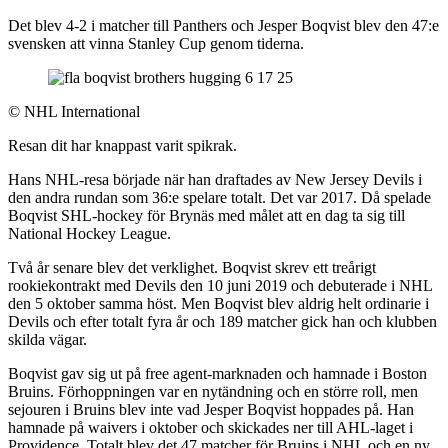
Det blev 4-2 i matcher till Panthers och Jesper Boqvist blev den 47:e
svensken att vinna Stanley Cup genom tiderna.
©
NHL International
Resan dit har knappast varit spikrak.
Hans NHL-resa började när han draftades av New Jersey Devils i
den andra rundan som 36:e spelare totalt. Det var 2017. Då spelade
Boqvist SHL-hockey för Brynäs med målet att en dag ta sig till
National Hockey League.
Två år senare blev det verklighet. Boqvist skrev ett treårigt
rookiekontrakt med Devils den 10 juni 2019 och debuterade i NHL
den 5 oktober samma höst. Men Boqvist blev aldrig helt ordinarie i
Devils och efter totalt fyra år och 189 matcher gick han och klubben
skilda vägar.
Boqvist gav sig ut på free agent-marknaden och hamnade i Boston
Bruins. Förhoppningen var en nytändning och en större roll, men
sejouren i Bruins blev inte vad Jesper Boqvist hoppades på. Han
hamnade på waivers i oktober och skickades ner till AHL-laget i
Providence. Totalt blev det 47 matcher för Bruins i NHL och en ny