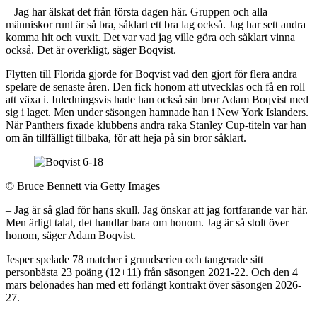
– Jag har älskat det från första dagen här. Gruppen och alla
människor runt är så bra, såklart ett bra lag också. Jag har sett andra
komma hit och vuxit. Det var vad jag ville göra och såklart vinna
också. Det är overkligt, säger Boqvist.
Flytten till Florida gjorde för Boqvist vad den gjort för flera andra
spelare de senaste åren. Den fick honom att utvecklas och få en roll
att växa i. Inledningsvis hade han också sin bror Adam Boqvist med
sig i laget. Men under säsongen hamnade han i New York Islanders.
När Panthers fixade klubbens andra raka Stanley Cup-titeln var han
om än tillfälligt tillbaka, för att heja på sin bror såklart.
©
Bruce Bennett via Getty Images
– Jag är så glad för hans skull. Jag önskar att jag fortfarande var här.
Men ärligt talat, det handlar bara om honom. Jag är så stolt över
honom, säger Adam Boqvist.
Jesper spelade 78 matcher i grundserien och tangerade sitt
personbästa 23 poäng (12+11) från säsongen 2021-22. Och den 4
mars belönades han med ett förlängt kontrakt över säsongen 2026-
27.