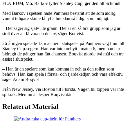
Video
FLA-EDM, M6: Barkov lyfter Stanley Cup, ger den till Schmidt
Med Barkov i spetsen hade Panthers bestämt att de som aldrig
vunnit tidigare skulle få lyfta bucklan så tidigt som möjligt.
– Det säger sig själv lite grann. Det är en så bra grupp som jag är
stolt över att få vara en del av, säger Boqvist.
26-åringen spelade 13 matcher i slutspelet på Panthers väg fram till
Stanley Cup-segern. Han var inte ombytt i match 6, men han har
bidragit de gånger han fått chansen. Boqvist gjorde två mål och tre
assist i slutspelet.
– Han är en spelare som kan komma in och ta den rollen som
behövs. Han kan spela i första- och fjärdekedjan och vara effektiv,
säger Adam Boqvist.
Från New Jersey, via Boston till Florida. Vägen till toppen var inte
spikrak. Men nu är Jesper Boqvist där.
Relaterat Material