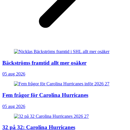
Bäckströms framtid allt mer osäker
05 aug 2026
Fem frågor för Carolina Hurricanes
05 aug 2026
32 på 32: Carolina Hurricanes