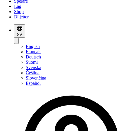
Spelare
Lag
Shop
Biljetter
SV
English
Français
Deutsch
Suomi
Svenska
Čeština
Slovenčina
Español