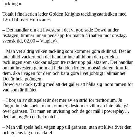
tacklingar.
Totalt i finalserien leder Golden Knights tacklingsstatistiken med
126-114 över Hurricanes.
– Det handlar om att investera i det vi gör, sade Dowd under
tisdagen, timmar innan nedsläpp för match 4 (natten mot onsdag,
svensk tid, 02.00 – Viaplay).
– Man vet aldrig vilken tackling som kommer göra skillnad. Det är
inte alltid vackert och det handlar inte alltid om den perfekta
tacklingen som skickar någon tre rader upp på läktaren. Det handlar
om att investera genom att hela tiden irritera motståndaren, knuffa
dem, åka i vägen för dem och bara göra livet jobbigt i allmänhet.
Det är hela poängen.
Dowd var dock tydlig med att det gäller att hålla sig inom ramen för
vad som är tillåtet.
– I början av slutspelet är det mer av en strid för territorium. Ju
längre in i slutspelet man kommer, desto mer vill man inte råka gå
över gränsen. Tar man en utvisning och de gör mål i powerplay…
det kan avgöra en hel match.
– Man vill spela hela vägen upp till gränsen, utan att kliva över den
och ge ens lag en nackdel.