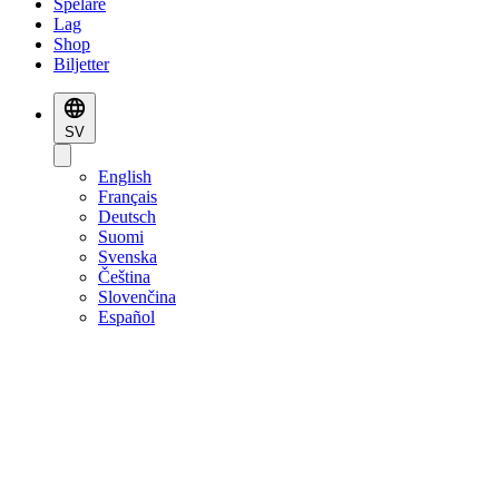
Spelare
Lag
Shop
Biljetter
SV
English
Français
Deutsch
Suomi
Svenska
Čeština
Slovenčina
Español