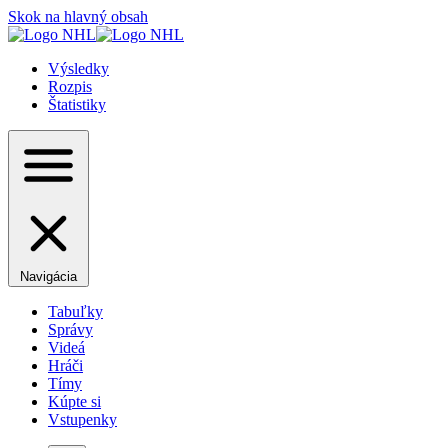
Skok na hlavný obsah
Výsledky
Rozpis
Štatistiky
Navigácia
Tabuľky
Správy
Videá
Hráči
Tímy
Kúpte si
Vstupenky