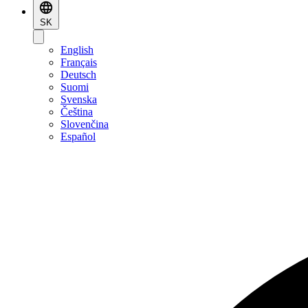
SK
English
Français
Deutsch
Suomi
Svenska
Čeština
Slovenčina
Español