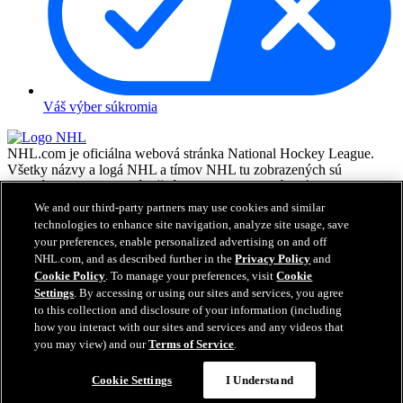
Váš výber súkromia
NHL.com je oficiálna webová stránka National Hockey League.
Všetky názvy a logá NHL a tímov NHL tu zobrazených sú
vlastníctvom NHL a príslušných klubov a nesmú byť
reprodukované bez predchádzajúceho písomného súhlasu NHL
We and our third-party partners may use cookies and similar
Enterprises, L.P. © NHL 2026. Všetky práva vyhradené. Všetky
technologies to enhance site navigation, analyze site usage, save
dresy tímov NHL costumizované menami a číslami hráčov NHL sú
your preferences, enable personalized advertising on and off
oficiálne licencované NHL a NHLPA. Vodoznak Zamboni a
NHL.com, and as described further in the
Privacy Policy
and
konfigurácie Zamboni ice resurfacing machine sú registrované
Cookie Policy
. To manage your preferences, visit
Cookie
obchodné značky Frank J. Zamboni & Co., Inc.© Frank J. Zamboni
Settings
. By accessing or using our sites and services, you agree
& Co., Inc. 2026. Všetky práva vyhradené. Akékoľvek obchodné
to this collection and disclosure of your information (including
značky či copyright sú vlastníctvom príslušných majiteľov. Všetky
how you interact with our sites and services and any videos that
práva vyhradené.
you may view) and our
Terms of Service
.
Cookie Settings
I Understand
Zatvoriť