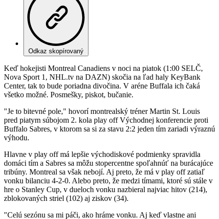
Odkaz skopírovaný
Keď hokejisti Montreal Canadiens v noci na piatok (1:00 SELČ,
Nova Sport 1, NHL.tv na DAZN) skočia na ľad haly KeyBank
Center, tak to bude poriadna divočina. V aréne Buffala ich čaká
všetko možné. Posmešky, piskot, bučanie.
"Je to bitevné pole," hovorí montrealský tréner Martin St. Louis
pred piatym súbojom 2. kola play off Východnej konferencie proti
Buffalo Sabres, v ktorom sa si za stavu 2:2 jeden tím zariadi výraznú
výhodu.
Hlavne v play off má lepšie východiskové podmienky spravidla
domáci tím a Sabres sa môžu stopercentne spoľahnúť na burácajúce
tribúny. Montreal sa však nebojí. Aj preto, že má v play off zatiaľ
vonku bilanciu 4-2-0. Alebo preto, že medzi tímami, ktoré sú stále v
hre o Stanley Cup, v dueloch vonku nazbieral najviac hitov (214),
zblokovaných striel (102) aj ziskov (34).
"Celú sezónu sa mi páči, ako hráme vonku. Aj keď vlastne ani