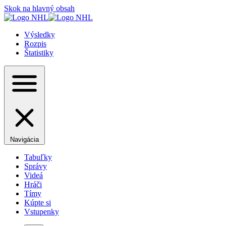
Skok na hlavný obsah
Výsledky
Rozpis
Štatistiky
Navigácia
Tabuľky
Správy
Videá
Hráči
Tímy
Kúpte si
Vstupenky