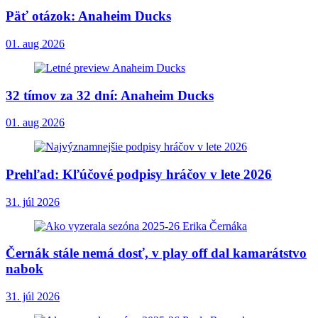
Päť otázok: Anaheim Ducks
01. aug 2026
32 tímov za 32 dní: Anaheim Ducks
01. aug 2026
Prehľad: Kľúčové podpisy hráčov v lete 2026
31. júl 2026
Černák stále nemá dosť, v play off dal kamarátstvo
nabok
31. júl 2026