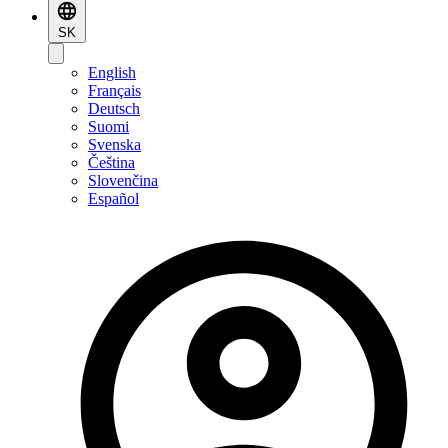
SK
English
Français
Deutsch
Suomi
Svenska
Čeština
Slovenčina
Español