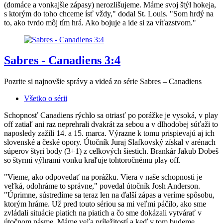
(domáce a vonkajšie zápasy) nerozlišujeme. Máme svoj štýl hokeja,
s ktorým do toho chceme ísť vždy," dodal St. Louis. "Som hrdý na
to, ako tvrdo môj tím hrá. Ako bojuje a ide si za víťazstvom."
Sabres - Canadiens 3:4
Pozrite si najnovšie správy a videá zo série Sabres – Canadiens
Všetko o sérii
Schopnosť Canadiens rýchlo sa otriasť po porážke je vysoká, v play
off zatiaľ ani raz neprehrali dvakrát za sebou a v dlhodobej súťaži to
naposledy zažili 14. a 15. marca. Výrazne k tomu prispievajú aj ich
slovenské a české opory. Útočník Juraj Slafkovský získal v arénach
súperov štyri body (3+1) z celkových šiestich. Brankár Jakub Dobeš
so štyrmi výhrami vonku kraľuje tohtoročnému play off.
"Vieme, ako odpovedať na porážku. Viera v naše schopnosti je
veľká, odohráme to správne," povedal útočník Josh Anderson.
"Úprimne, sústredíme sa teraz len na ďalší zápas a veríme spôsobu,
ktorým hráme. Už pred touto sériou sa mi veľmi páčilo, ako sme
zvládali situácie piatich na piatich a čo sme dokázali vytvárať v
útočnom pásme. Máme veľa príležitostí a keď v tom budeme