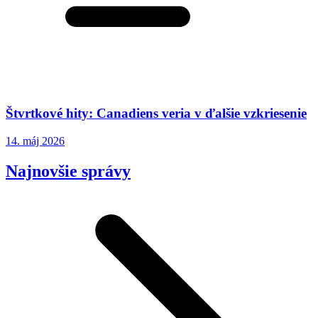
Štvrtkové hity: Canadiens veria v ďalšie vzkriesenie
14. máj 2026
Najnovšie správy