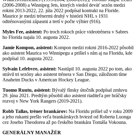
(2006-2008) a Winnipeg Jets, ktorých viedol deväť sezón medzi
rokmi 2013-2022, 22. júla 2022 podpísal kontrakt na Floride.
Maurice je medzi trénermi druhý v histórii NHL s 1931
odtrénovanými zápasmi a tretí v počte výhier (916).
Myles Fee, asistent:
Po troch rokoch práce videotrénera v Sabres
ho Florida najala 10. augusta 2022.
Jamie Kompon, asistent:
Kompon medzi rokmi 2016-2022 pôsobil
ako asistent Maurica vo Winnipegu a prišiel s ním aj na Floridu, kde
podpísal 10. augusta 2022.
Sylvain Lefebvre, asistent:
Nastúpil 10. augusta 2022 po tom, ako
strávil tri sezóny ako asistent trénera v San Diegu, záložnom tíme
Anaheim Ducks v American Hockey League.
Tuomo Ruutu, asistent:
Bývalý fínsky útočník podpísal zmluvu
29. júna 2021. Predtým pôsobil ako asistent riaditeľa pre hráčsky
rozvoj v New York Rangers (2019-2021).
Robb Tallas, tréner brankárov:
Na Floridu prišiel už v roku 2009
a jeho rukami prešlo veľa brankárskych hviezd od Roberta Luonga
cez Joseho Theodorea až po českého brankára Tomáša Vokouna.
GENERÁLNY MANAŽÉR