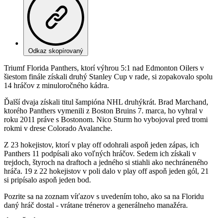
Odkaz skopírovaný
Triumf Florida Panthers, ktorí výhrou 5:1 nad Edmonton Oilers v
šiestom finále získali druhý Stanley Cup v rade, si zopakovalo spolu
14 hráčov z minuloročného kádra.
Ďalší dvaja získali titul šampióna NHL druhýkrát. Brad Marchand,
ktorého Panthers vymenili z Boston Bruins 7. marca, ho vyhral v
roku 2011 práve s Bostonom. Nico Sturm ho vybojoval pred tromi
rokmi v drese Colorado Avalanche.
Z 23 hokejistov, ktorí v play off odohrali aspoň jeden zápas, ich
Panthers 11 podpísali ako voľných hráčov. Sedem ich získali v
trejdoch, štyroch na draftoch a jedného si stiahli ako nechráneného
hráča. 19 z 22 hokejistov v poli dalo v play off aspoň jeden gól, 21
si pripísalo aspoň jeden bod.
Pozrite sa na zoznam víťazov s uvedením toho, ako sa na Floridu
daný hráč dostal - vrátane trénerov a generálneho manažéra.