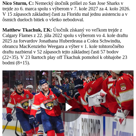
Nico Sturm, C:
Nemecký útočník prišiel zo San Jose Sharks v
trejde zo 6. marca spolu s výberom v 7. kole 2027 za 4. kolo 2026.
V 15 zápasoch základnej časti za Floridu mal jednu asistenciu a v
ôsmich dueloch bitiek o všetko nebodoval.
Matthew Tkachuk, ĽK:
Útočník získaný vo veľkom trejde z
Calgary Flames z 22. júla 2022 spolu s výberom vo 4. kole draftu
2025 za forvardov Jonathana Huberdeaua a Colea Schwindta,
obrancu MacKenzieho Weegara a výber v 1. kole tohtoročného
draftu nazbieral v 52 zápasoch tejto základnej časti 57 bodov
(22+35). V 23 štartoch play off Tkachuk pomohol k obhajobe 23
bodmi (8+15).
Play