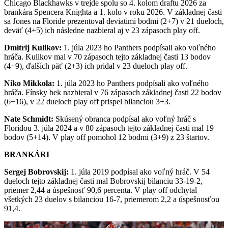
Chicago Blackhawks v trejde spolu so 4. kolom draftu 2026 za
brankára Spencera Knighta a 1. kolo v roku 2026. V základnej časti
sa Jones na Floride prezentoval deviatimi bodmi (2+7) v 21 dueloch,
deväť (4+5) ich následne nazbieral aj v 23 zápasoch play off.
Dmitrij Kulikov:
1. júla 2023 ho Panthers podpísali ako voľného
hráča. Kulikov mal v 70 zápasoch tejto základnej časti 13 bodov
(4+9), ďalších päť (2+3) ich pridal v 23 dueloch play off.
Niko Mikkola:
1. júla 2023 ho Panthers podpísali ako voľného
hráča. Fínsky bek nazbieral v 76 zápasoch základnej časti 22 bodov
(6+16), v 22 dueloch play off prispel bilanciou 3+3.
Nate Schmidt:
Skúsený obranca podpísal ako voľný hráč s
Floridou 3. júla 2024 a v 80 zápasoch tejto základnej časti mal 19
bodov (5+14). V play off pomohol 12 bodmi (3+9) z 23 štartov.
BRANKÁRI
Sergej Bobrovskij:
1. júla 2019 podpísal ako voľný hráč. V 54
dueloch tejto základnej časti mal Bobrovskij bilanciu 33-19-2,
priemer 2,44 a úspešnosť 90,6 percenta. V play off odchytal
všetkých 23 duelov s bilanciou 16-7, priemerom 2,2 a úspešnosťou
91,4.