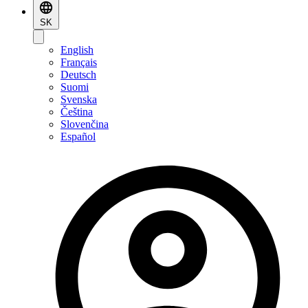
SK
English
Français
Deutsch
Suomi
Svenska
Čeština
Slovenčina
Español