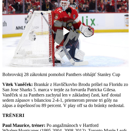
Play
Video
Bobrovskij 28 zákrokmi pomohol Panthers obhájiť Stanley Cup
Vítek Vaněček:
Brankár z Havlíčkovho Brodu prišiel na Floridu zo
San Jose Sharks 5. marca v trejde za forvarda Patricka Gilesa.
Vaněček si za Panthers zachytal len v základnej časti, keď dostal
sedem zápasov s bilanciou 2-4-1, priemerom presne tri góly na
zápas a úspešnosťou 89 percent. V play off sa do bránky nedostal.
TRÉNERI
Paul Maurice, tréner:
Po angažmánoch v Hartford
Whalers/Hurricanes (1995-2004, 2008-2012), Toronto Maple Leafs