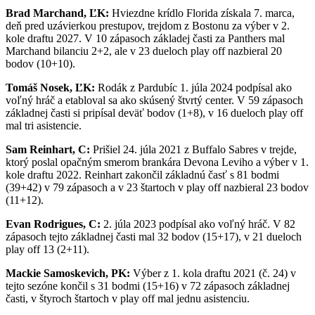
Brad Marchand, ĽK:
Hviezdne krídlo Florida získala 7. marca,
deň pred uzávierkou prestupov, trejdom z Bostonu za výber v 2.
kole draftu 2027. V 10 zápasoch základej časti za Panthers mal
Marchand bilanciu 2+2, ale v 23 dueloch play off nazbieral 20
bodov (10+10).
Tomáš Nosek, ĽK:
Rodák z Pardubíc 1. júla 2024 podpísal ako
voľný hráč a etabloval sa ako skúsený štvrtý center. V 59 zápasoch
základnej časti si pripísal deväť bodov (1+8), v 16 dueloch play off
mal tri asistencie.
Sam Reinhart, C:
Prišiel 24. júla 2021 z Buffalo Sabres v trejde,
ktorý poslal opačným smerom brankára Devona Leviho a výber v 1.
kole draftu 2022. Reinhart zakončil základnú časť s 81 bodmi
(39+42) v 79 zápasoch a v 23 štartoch v play off nazbieral 23 bodov
(11+12).
Evan Rodrigues, C:
2. júla 2023 podpísal ako voľný hráč. V 82
zápasoch tejto základnej časti mal 32 bodov (15+17), v 21 dueloch
play off 13 (2+11).
Mackie Samoskevich, PK:
Výber z 1. kola draftu 2021 (č. 24) v
tejto sezóne končil s 31 bodmi (15+16) v 72 zápasoch základnej
časti, v štyroch štartoch v play off mal jednu asistenciu.