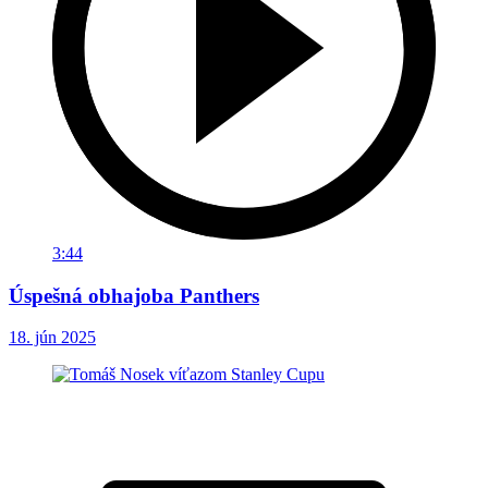
3:44
Úspešná obhajoba Panthers
18. jún 2025