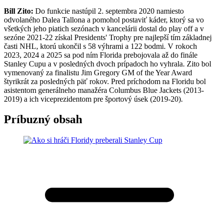
Bill Zito:
Do funkcie nastúpil 2. septembra 2020 namiesto
odvolaného Dalea Tallona a pomohol postaviť káder, ktorý sa vo
všetkých jeho piatich sezónach v kancelárii dostal do play off a v
sezóne 2021-22 získal Presidents' Trophy pre najlepší tím základnej
časti NHL, ktorú ukončil s 58 výhrami a 122 bodmi. V rokoch
2023, 2024 a 2025 sa pod ním Florida prebojovala až do finále
Stanley Cupu a v posledných dvoch prípadoch ho vyhrala. Zito bol
vymenovaný za finalistu Jim Gregory GM of the Year Award
štyrikrát za posledných päť rokov. Pred príchodom na Floridu bol
asistentom generálneho manažéra Columbus Blue Jackets (2013-
2019) a ich viceprezidentom pre športový úsek (2019-20).
Príbuzný obsah