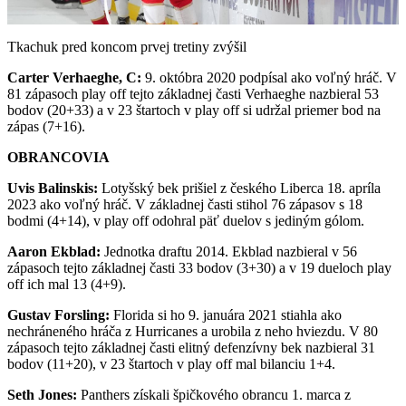
Video
Tkachuk pred koncom prvej tretiny zvýšil
Carter Verhaeghe, C:
9. októbra 2020 podpísal ako voľný hráč. V
81 zápasoch play off tejto základnej časti Verhaeghe nazbieral 53
bodov (20+33) a v 23 štartoch v play off si udržal priemer bod na
zápas (7+16).
OBRANCOVIA
Uvis Balinskis:
Lotyšský bek prišiel z českého Liberca 18. apríla
2023 ako voľný hráč. V základnej časti stihol 76 zápasov s 18
bodmi (4+14), v play off odohral päť duelov s jediným gólom.
Aaron Ekblad:
Jednotka draftu 2014. Ekblad nazbieral v 56
zápasoch tejto základnej časti 33 bodov (3+30) a v 19 dueloch play
off ich mal 13 (4+9).
Gustav Forsling:
Florida si ho 9. januára 2021 stiahla ako
nechráneného hráča z Hurricanes a urobila z neho hviezdu. V 80
zápasoch tejto základnej časti elitný defenzívny bek nazbieral 31
bodov (11+20), v 23 štartoch v play off mal bilanciu 1+4.
Seth Jones:
Panthers získali špičkového obrancu 1. marca z