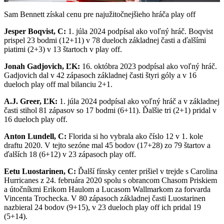
Video
Sam Bennett získal cenu pre najužitočnejšieho hráča play off
Jesper Boqvist, C:
1. júla 2024 podpísal ako voľný hráč. Boqvist
prispel 23 bodmi (12+11) v 78 dueloch základnej časti a ďalšími
piatimi (2+3) v 13 štartoch v play off.
Jonah Gadjovich, ĽK:
16. októbra 2023 podpísal ako voľný hráč.
Gadjovich dal v 42 zápasoch základnej časti štyri góly a v 16
dueloch play off mal bilanciu 2+1.
A.J. Greer, ĽK:
1. júla 2024 podpísal ako voľný hráč a v základnej
časti stihol 81 zápasov so 17 bodmi (6+11). Ďalšie tri (2+1) pridal v
16 dueloch play off.
Anton Lundell, C:
Florida si ho vybrala ako číslo 12 v 1. kole
draftu 2020. V tejto sezóne mal 45 bodov (17+28) zo 79 štartov a
ďalších 18 (6+12) v 23 zápasoch play off.
Eetu Luostarinen, C:
Ďalší fínsky center prišiel v trejde s Carolina
Hurricanes z 24. februára 2020 spolu s obrancom Chasom Priskiem
a útočníkmi Erikom Haulom a Lucasom Wallmarkom za forvarda
Vincenta Trochecka. V 80 zápasoch základnej časti Luostarinen
nazbieral 24 bodov (9+15), v 23 dueloch play off ich pridal 19
(5+14).