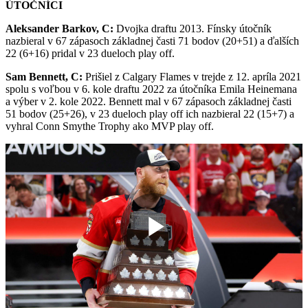
ÚTOČNÍCI
Aleksander Barkov, C:
Dvojka draftu 2013. Fínsky útočník
nazbieral v 67 zápasoch základnej časti 71 bodov (20+51) a ďalších
22 (6+16) pridal v 23 dueloch play off.
Sam Bennett, C:
Prišiel z Calgary Flames v trejde z 12. apríla 2021
spolu s voľbou v 6. kole draftu 2022 za útočníka Emila Heinemana
a výber v 2. kole 2022. Bennett mal v 67 zápasoch základnej časti
51 bodov (25+26), v 23 dueloch play off ich nazbieral 22 (15+7) a
vyhral Conn Smythe Trophy ako MVP play off.
Play