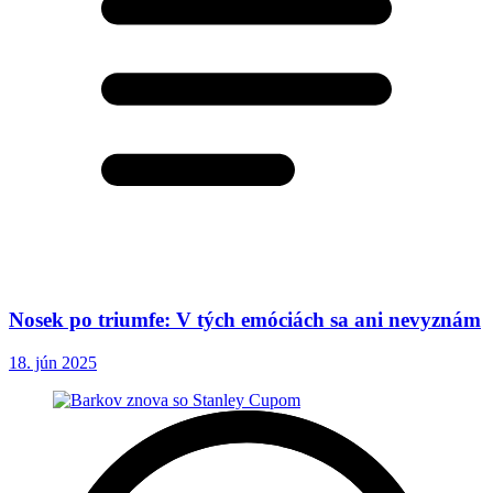
Nosek po triumfe: V tých emóciách sa ani nevyznám
18. jún 2025