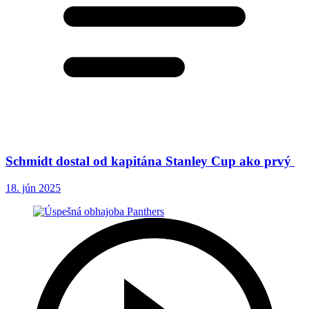
Schmidt dostal od kapitána Stanley Cup ako prvý
18. jún 2025