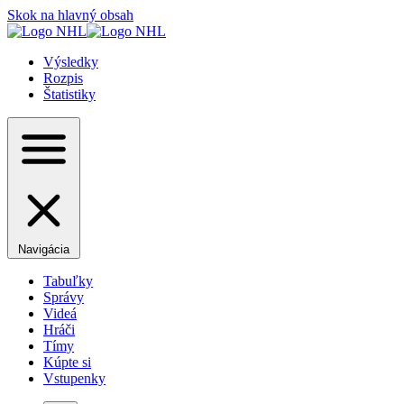
Skok na hlavný obsah
Výsledky
Rozpis
Štatistiky
Navigácia
Tabuľky
Správy
Videá
Hráči
Tímy
Kúpte si
Vstupenky