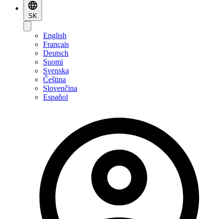
SK
English
Français
Deutsch
Suomi
Svenska
Čeština
Slovenčina
Español