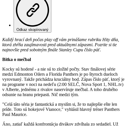
Odkaz skopírovaný
Každý hrací deň počas play off vám prinášame rubriku Hity dňa,
ktorá zhŕňa zaujímavosti pred aktuálnymi zápasmi. Pozrite si tie
najnovšie pred sobotným finále Stanley Cupu číslo päť
.
Bitka o mečbal
Kocky sú hodené - a nie sú to zložité počty. Stav finálovej série
medzi Edmonton Oilers a Florida Panthers je po štyroch dueloch
vyrovnaný. Takže prichádza kruciálny bod. Zápas číslo päť, ktorý je
na programe v noci na nedeľu (2:00 SELČ, Nova Sport 1, NHL.tv)
v Alberte, jednému z rivalov naservíruje mečbal. A toho druhého
odsunie na hranu priepasti. Nič medzi tým.
"Celá táto séria je fantastická a myslím si, že to najlepšie ešte len
príde. Toto sú hokejové Vianoce," vyhlásil hlavný tréner Panthers
Paul Maurice.
Áno, zatiaľ každá konfrontácia divákov zdvíhala zo sedadiel. Už