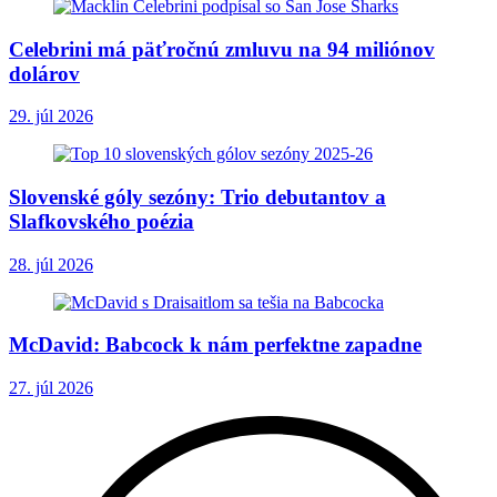
Celebrini má päťročnú zmluvu na 94 miliónov
dolárov
29. júl 2026
Slovenské góly sezóny: Trio debutantov a
Slafkovského poézia
28. júl 2026
McDavid: Babcock k nám perfektne zapadne
27. júl 2026