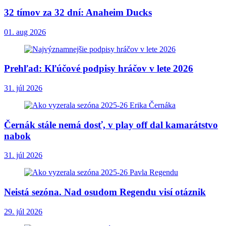
32 tímov za 32 dní: Anaheim Ducks
01. aug 2026
Prehľad: Kľúčové podpisy hráčov v lete 2026
31. júl 2026
Černák stále nemá dosť, v play off dal kamarátstvo
nabok
31. júl 2026
Neistá sezóna. Nad osudom Regendu visí otáznik
29. júl 2026