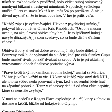
trikrát sa rozhodovalo v predĺžení, bolo vidieť súboj orámovaný
mnohými bitkami a trestnými minútami. Naposledy veľkolepá
otočka Oilers za stavu 0:3 až k triumfu 5:4 po predĺžení. A nie je
dôvod myslieť si, že to teraz bude iné. V hre je príliš veľa.
"Každý zápas je vyčerpávajúci. Hlavne z psychickej stránky,"
pokýval hlavou tréner Oilers Kris Knoblauch. "Osobne musím
oceniť, na akej úrovni obidva tímy hrajú. Je to špičkový hokej a
navyše dôrazný. Aj ja som zvedavý, čo sa bude diať v ďalšom
zápase."
Obidva tábory si veľmi dobre uvedomujú, aký bude dôležitý.
Porazený totiž bude vyhnaný do situácie, keď pre zisk Stanley Cupu
bude musieť rivala poraziť dvakrát za sebou. A to je pri aktuálnej
vyrovnanosti oboch finalistov poriadna výzva.
"Práve kvôli takým okamihom robíme hokej," usmial sa Maurice.
"V hre je veľa a každý to vie. Užívam si každý zápasový deň NHL,
ale toto sa vôbec nedá porovnať s tým, keď v novembri idete hrať
na západné pobrežie. Teraz v zápasový deň už od rána cítite napätie,
ktoré sa neustále zvyšuje."
V noci na nedeľu v Rogers Place exploduje. A určí, ktorý z tímov sa
dostane o krôčik bližšie od hokejového Olympu.
Čas pre Pickarda?