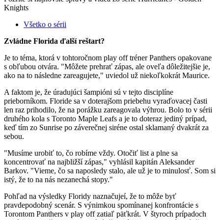
Knights
Všetko o sérii
Zvládne Florida ďalší reštart?
Je to téma, ktorá v tohtoročnom play off tréner Panthers opakovane
s obľubou otvára. "Môžete prehrať zápas, ale oveľa dôležitejšie je,
ako na to následne zareagujete," uviedol už niekoľkokrát Maurice.
A faktom je, že úradujúci šampióni sú v tejto disciplíne
prieborníkom. Floride sa v doterajšom priebehu vyraďovacej časti
len raz prihodilo, že na porážku zareagovala výhrou. Bolo to v sérii
druhého kola s Toronto Maple Leafs a je to doteraz jediný prípad,
keď tím zo Sunrise po záverečnej siréne ostal sklamaný dvakrát za
sebou.
"Musíme urobiť to, čo robíme vždy. Otočiť list a plne sa
koncentrovať na najbližší zápas," vyhlásil kapitán Aleksander
Barkov. "Vieme, čo sa naposledy stalo, ale už je to minulosť. Som si
istý, že to na nás nezanechá stopy."
Pohľad na výsledky Floridy naznačujeí, že to môže byť
pravdepodobný scenár. S výnimkou spomínanej konfrontácie s
Torontom Panthers v play off zatiaľ päťkrát. V štyroch prípadoch