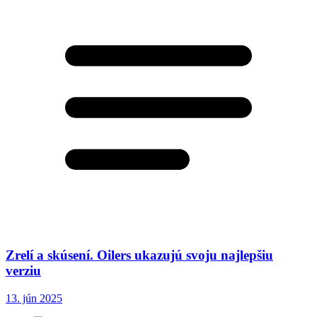
Zrelí a skúsení. Oilers ukazujú svoju najlepšiu
verziu
13. jún 2025