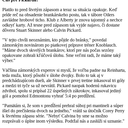
Platilo to pred štvrtým zápasom a teraz sa situácia opakuje. Keď
príde reč na obsadenie brankárskeho postu, tak v tábore Oilers
zavládne hrobové ticho. Klub z Alberty je znova tajomný a nechce
odkryť karty. Až tesne pred zápasom tak vyjde najavo, či dostane
dôveru Stuart Skinner alebo Calvin Pickard.
"V tejto chvíli neoznámim, kto pôjde do bránky," povedal
zámorským novinárom po piatkovej príprave tréner Knoblauch.
"Máme dvoch skvelých brankárov, ktorí pre nás počas sezóny
opakovane zohrali kľúčovú úlohu. Sme veľmi radi, že máme taký
výber."
Väčšina zámorských experov si myslí, že voľba padne na Reinharta,
teda muža, ktorý pôsobí v úlohe dvojky. Bolo to tak aj v
predchádzajúcom dueli, ale Skinner v prvej tretine inkasoval tri góly
a medzi tri tyče sa už nevrátil. Pickard naopak hodenú rukavicu
zdvihol, spolu si pripísal 22 úspešných zákrokov, inkasoval jediný
gól a pomohol Edmontonu vyhrať 5:4 po predĺžení.
"Pamätám si, že som v predĺžení prehral súboj pri mantineli a súper
išiel do prečíslenia dvoch na jedného," vrátil sa útočník Corey Perry
k štvrtému zápasu série. "Nebyť Calvina by sme sa možno
rozprávali o úplne inom výsledku. Podržal nás a zaslúži si uznanie."