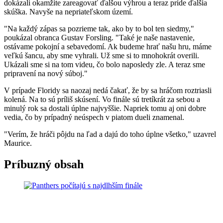
dokázali okamžite zareagovať ďalšou výhrou a teraz príde ďalšia
skúška. Navyše na nepriateľskom území.
"Na každý zápas sa pozrieme tak, ako by to bol ten siedmy,"
poukázal obranca Gustav Forsling. "Také je naše nastavenie,
ostávame pokojní a sebavedomí. Ak budeme hrať našu hru, máme
veľkú šancu, aby sme vyhrali. Už sme si to mnohokrát overili.
Ukázali sme si na tom videu, čo bolo naposledy zle. A teraz sme
pripravení na nový súboj."
V prípade Floridy sa naozaj nedá čakať, že by sa hráčom roztriasli
kolená. Na to sú príliš skúsení. Vo finále sú tretíkrát za sebou a
minulý rok sa dostali úplne najvyššie. Napriek tomu aj oni dobre
vedia, čo by prípadný neúspech v piatom dueli znamenal.
"Verím, že hráči pôjdu na ľad a dajú do toho úplne všetko," uzavrel
Maurice.
Príbuzný obsah