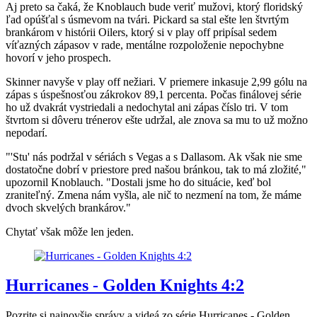
Aj preto sa čaká, že Knoblauch bude veriť mužovi, ktorý floridský
ľad opúšťal s úsmevom na tvári. Pickard sa stal ešte len štvrtým
brankárom v histórii Oilers, ktorý si v play off pripísal sedem
víťazných zápasov v rade, mentálne rozpoloženie nepochybne
hovorí v jeho prospech.
Skinner navyše v play off nežiari. V priemere inkasuje 2,99 gólu na
zápas s úspešnosťou zákrokov 89,1 percenta. Počas finálovej série
ho už dvakrát vystriedali a nedochytal ani zápas číslo tri. V tom
štvrtom si dôveru trénerov ešte udržal, ale znova sa mu to už možno
nepodarí.
"'Stu' nás podržal v sériách s Vegas a s Dallasom. Ak však nie sme
dostatočne dobrí v priestore pred našou bránkou, tak to má zložité,"
upozornil Knoblauch. "Dostali jsme ho do situácie, keď bol
zraniteľný. Zmena nám vyšla, ale nič to nezmení na tom, že máme
dvoch skvelých brankárov."
Chytať však môže len jeden.
Hurricanes - Golden Knights 4:2
Pozrite si najnovšie správy a videá zo série Hurricanes - Golden