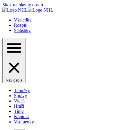
Skok na hlavný obsah
Výsledky
Rozpis
Štatistiky
Navigácia
Tabuľky
Správy
Videá
Hráči
Tímy
Kúpte si
Vstupenky