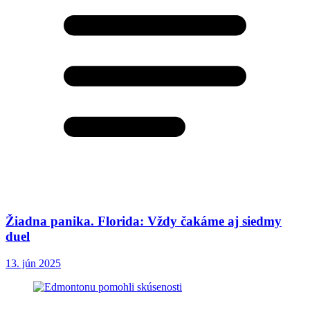
Žiadna panika. Florida: Vždy čakáme aj siedmy
duel
13. jún 2025