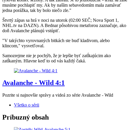
musíme pochlapiť my. Ak by naším sebavedomím mala zamávať
jedna porážka, tak by bolo niečo zle."
Štvrtý zápas sa hrá v noci na utorok (02:00 SEČ; Nova Sport 1,
NHL.tv na DAZN). A Bednar pôsobivou metaforou zaznačuje, ako
doň Avalanche plánujú vstúpiť.
"V takýchto vyrovnaných bitkách ste buď kladivom, alebo
klincom," vysvetľoval.
Samozrejme nie je pochýb, že je lepšie byť zatĺkajúcim ako
zatĺkaným. Hlavne keď to od vás každý čaká.
Avalanche - Wild 4:1
Pozrite si najnovšie správy a videá zo série Avalanche - Wild
Všetko o sérii
Príbuzný obsah