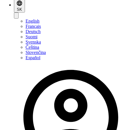
SK
English
Français
Deutsch
Suomi
Svenska
Čeština
Slovenčina
Español