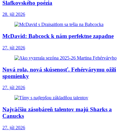
Slafkovského poézia
28. júl 2026
McDavid: Babcock k nám perfektne zapadne
27. júl 2026
Nová rola, nová skúsenosť. Fehérvárymu ožili
spomienky
27. júl 2026
Najväčšiu zásobáreň talentov majú Sharks a
Canucks
27. júl 2026