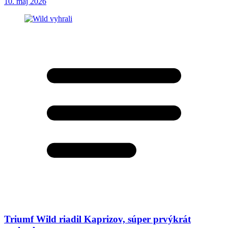
10. máj 2026
Triumf Wild riadil Kaprizov, súper prvýkrát