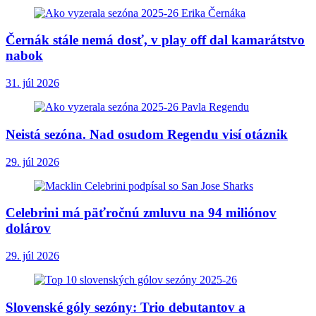
Černák stále nemá dosť, v play off dal kamarátstvo
nabok
31. júl 2026
Neistá sezóna. Nad osudom Regendu visí otáznik
29. júl 2026
Celebrini má päťročnú zmluvu na 94 miliónov
dolárov
29. júl 2026
Slovenské góly sezóny: Trio debutantov a