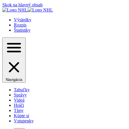
Skok na hlavný obsah
Výsledky
Rozpis
Štatistiky
Navigácia
Tabuľky
Správy
Videá
Hráči
Tímy
Kúpte si
Vstupenky