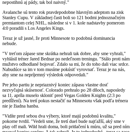
nepostihnú aj pády, tak bol naivný."
Avalanche sú tento rok pravdepodobne hlavným adeptom na zisk
Stanley Cupu. V základnej časti boli so 121 bodmi jednoznačným
premiantom celej NHL, následne si v 1. kole nadstavby pomerom
4:0 poradili s Los Angeles Kings.
Teraz je už jasné, že proti Minnesote to podobná dominancia
nebude.
"V treťom zápase sme skrátka nehrali tak dobre, aby sme vyhrali,"
vyhlásil tréner Jared Bednar po nedeľnom treningu. "Stálo proti nám
mužstvo odhodlané bojovať. Zdalo sa mi, že do toho dali viac srdce.
Nabudúce sa im v tom musíme pokúsiť vyrovnať. Teraz je na nás,
aby sme na nepríjemný výsledok odpovedali."
Pre jeho partiu je nepriaznivý koniec zápasu vlastne dosť
nezvyčajná skúsenosť. Colorado prehralo po 28 dňoch, naposledy
sa 11. apríla muselo skloniť pred Vegas Golden Knights (2:3 po
predĺžení). Na tretí pokus nestačiť na Minnesotu však podľa trénera
nie je žiadna hanba.
"Vidíte pred sebou dva výbery, ktoré majú podobnú kvalitu,"
pokorne tvrdil. "Vedeli sme, že tretí duel bude najťažší, aký sme v
play off mali. Wild hrali doma, boli pritlačení k múru, už sa pred ním
rysoval koniec sezóny. A tak zabrali. Je to jednoduché - teraz sa zase