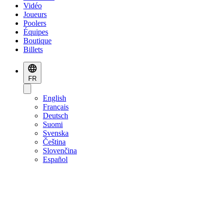
Vidéo
Joueurs
Poolers
Équipes
Boutique
Billets
FR
English
Français
Deutsch
Suomi
Svenska
Čeština
Slovenčina
Español