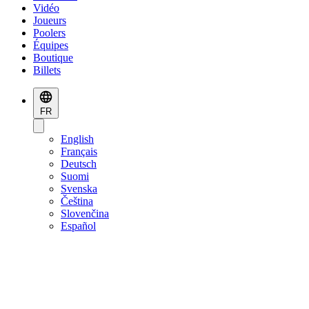
Vidéo
Joueurs
Poolers
Équipes
Boutique
Billets
FR
English
Français
Deutsch
Suomi
Svenska
Čeština
Slovenčina
Español