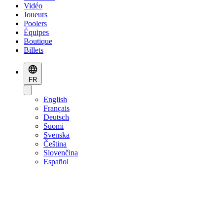
Vidéo
Joueurs
Poolers
Équipes
Boutique
Billets
FR
English
Français
Deutsch
Suomi
Svenska
Čeština
Slovenčina
Español